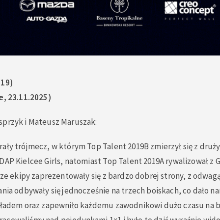
019)
e, 23.11.2025)
sprzyk i Mateusz Maruszak:
rały trójmecz, w którym Top Talent 2019B zmierzył się z druż
DAP Kielcee Girls, natomiast Top Talent 2019A rywalizował z G
asze ekipy zaprezentowały się z bardzo dobrej strony, z odwagą
ania odbywały się jednocześnie na trzech boiskach, co dało n
składem oraz zapewniło każdemu zawodnikowi dużo czasu na b