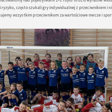
acowaliśmy nad pojedynkami 1×1 i było to dziś wyraźnie wid
ryzyko, często szukali gry indywidualnej z przeciwnikiem i ni
iękujemy wszystkim przeciwnikom za wartościowe mecze i spor