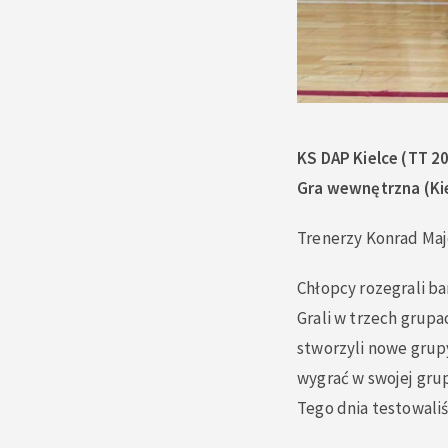
KS DAP Kielce (TT 2
Gra wewnętrzna (Kie
Trenerzy Konrad Maj
Chłopcy rozegrali b
Grali w trzech grupa
stworzyli nowe grupy
wygrać w swojej gru
Tego dnia testowali