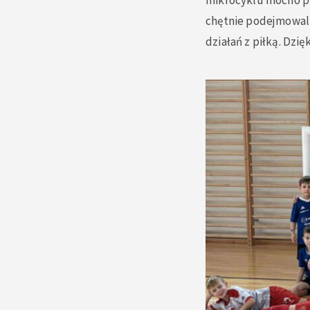
mikrocyklu mocno pr
chętnie podejmowali 
działań z piłką. Dz