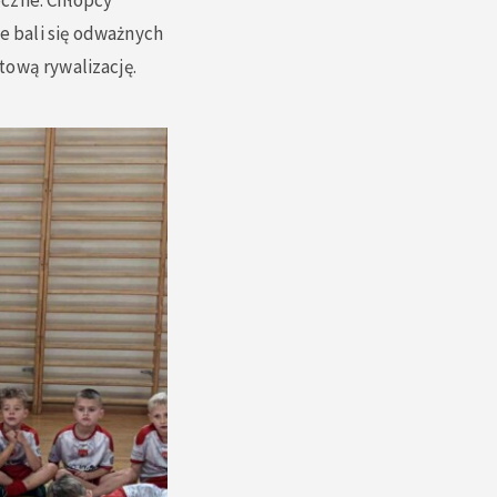
oczne. Chłopcy
e bali się odważnych
tową rywalizację.