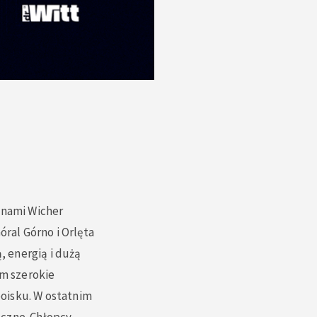
ynami Wicher
óral Górno i Orlęta
, energią i dużą
am szerokie
oisku. W ostatnim