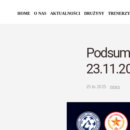
HOME
O NAS
AKTUALNOŚCI
DRUŻYNY
TRENERZY
Podsumo
23.11.2
25 lis 2025
news