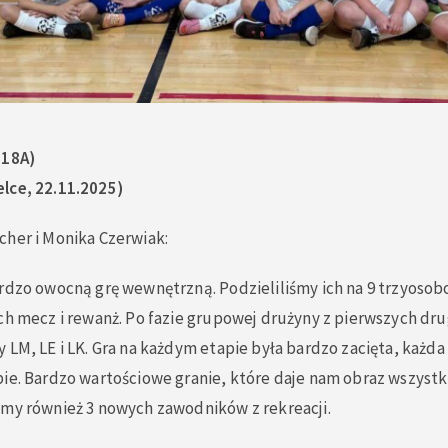
018A)
lce, 22.11.2025)
cher i Monika Czerwiak:
ardzo owocną grę wewnętrzną. Podzieliliśmy ich na 9 trzyoso
ch mecz i rewanż. Po fazie grupowej drużyny z pierwszych drug
 LM, LE i LK. Gra na każdym etapie była bardzo zacięta, każda 
pie. Bardzo wartościowe granie, które daje nam obraz wszyst
śmy również 3 nowych zawodników z rekreacji.