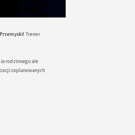
p Przemyski!
Trener
cia rodzinnego ale
izacji zaplanowanych