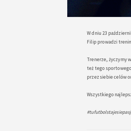
W dniu 23 październ
Filip prowadzi tren
Trenerze, życzymy wi
też tego sportowego
przez siebie celów or
Wszystkiego najlep
#tufutbolstajesiepas