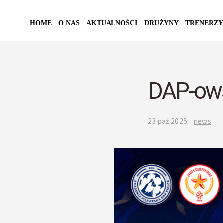
HOME
O NAS
AKTUALNOŚCI
DRUŻYNY
TRENERZY
DAP-owsk
23 paź 2025
news