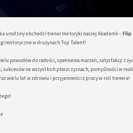
ika urodziny obchodzi trener motoryki naszej Akademii –
Fili
ingi motoryczne w drużynach Top Talent!
elu powodów do radości, spełnienia marzeń, satysfakcji z ży
, sukcesów na wszystkich płaszczyznach, pomyślności w real
az wielu lat w zdrowiu i przyjemności z pracy w roli trenera!
szego!
ja