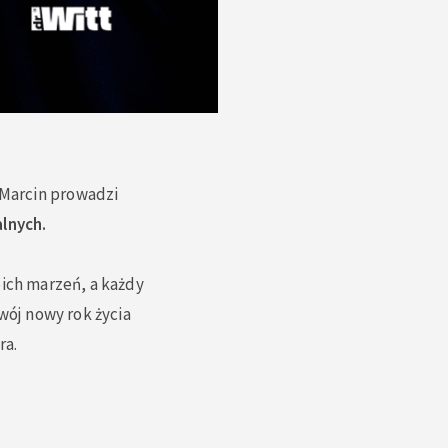
 Marcin prowadzi
lnych.
oich marzeń, a każdy
wój nowy rok życia
ra.