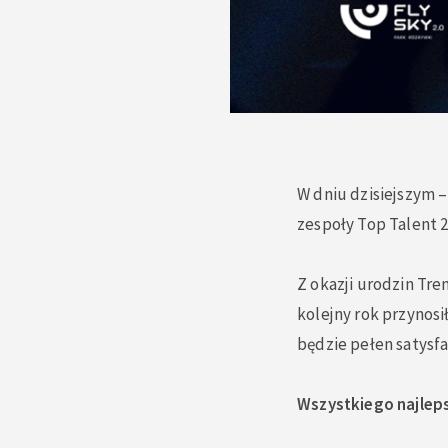
W dniu dzisiejszym 
zespoły Top Talent 2
Z okazji urodzin Tre
kolejny rok przynosi
będzie pełen satysfa
Wszystkiego najlep