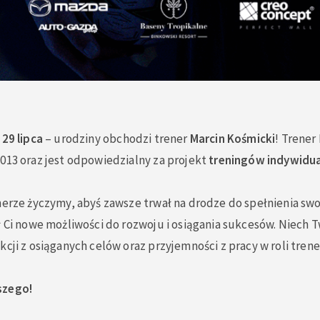
–
29 lipca
– urodziny obchodzi trener
Marcin Kośmicki
! Trener
013 oraz jest odpowiedzialny za projekt
treningów indywidua
nerze życzymy, abyś zawsze trwał na drodze do spełnienia sw
ł Ci nowe możliwości do rozwoju i osiągania sukcesów. Niech T
kcji z osiąganych celów oraz przyjemności z pracy w roli trene
szego!