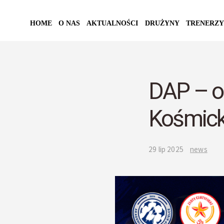
HOME
O NAS
AKTUALNOŚCI
DRUŻYNY
TRENERZY
DAP – o
Kośmick
29 lip 2025
news