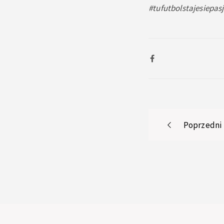
#tufutbolstajesiepas
Post
Poprzedni
navigati