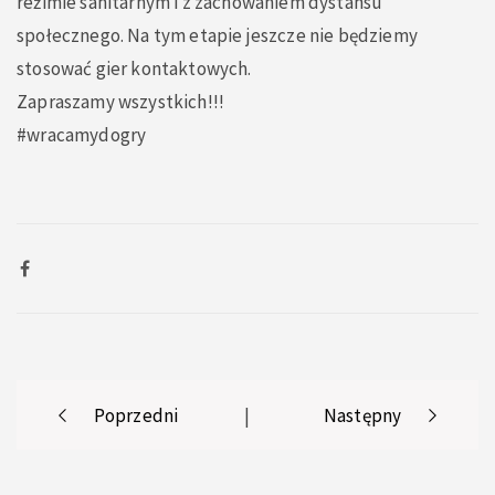
reżimie sanitarnym i z zachowaniem dystansu
społecznego. Na tym etapie jeszcze nie będziemy
stosować gier kontaktowych.
Zapraszamy wszystkich!!!
#wracamydogry
Post
Poprzedni
|
Następny
navigation