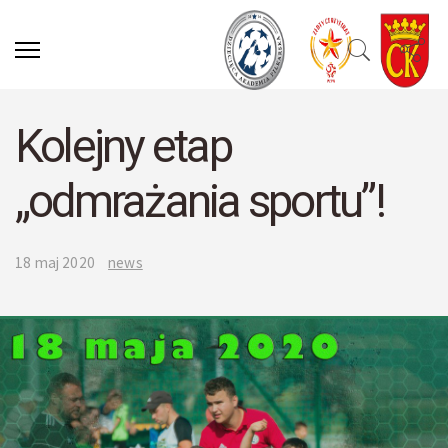
Kolejny etap
„odmrażania sportu”!
18 maj 2020
news