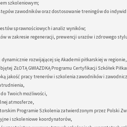
nem szkoleniowym;
stępów zawodników oraz dostosowanie treningów do indywid
estów sprawnościowych i analiz wyników;
w w zakresie regeneracji, prewencji urazów i zdrowego stylu
 dynamicznie rozwijającej się Akademii piłkarskiej w regionie,
bjętej ZŁOTĄ GWIAZDKĄ Programu Certyfikacji Szkółek Piłka
ą jakość pracy trenerów i szkolenia zawodników i zawodnic
atrudnienia,
 do Twoich możliwości,
lnej atmosferze,
torskim Programie Szkolenia zatwierdzonym przez Polski Zwi
yjne i szkoleniowe koordynatorów,