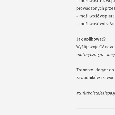
–
możliwość rozwoju
prowadzonych przez 
–
możliwość wspieran
–
możliwość wdrażan
Jak aplikować?
Wyślij swoje CV na a
motorycznego – Imię 
Trenerze, dołącz do
zawodników i zawodn
#tufutbolstajesiepas