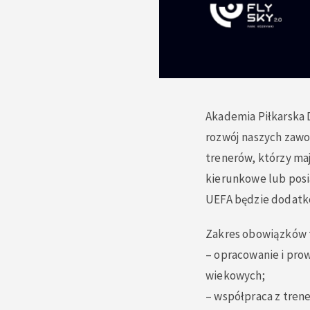
Akademia Piłkarska 
rozwój naszych zaw
trenerów, którzy ma
kierunkowe lub posi
UEFA będzie dodat
Zakres obowiązków t
– opracowanie i pro
wiekowych;
– współpraca z tren