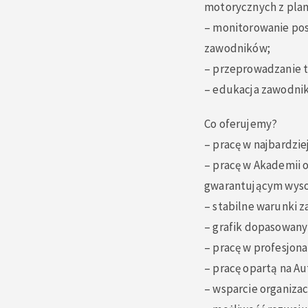
motorycznych z pla
– monitorowanie po
zawodników;
– przeprowadzanie t
– edukacja zawodnikó
Co oferujemy?
–
pracę w najbardziej
–
pracę w Akademii o
gwarantującym wysok
–
stabilne warunki z
– grafik dopasowany
–
pracę w profesjona
–
pracę opartą na Au
–
wsparcie organizac