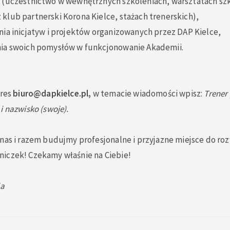
 (uczestnictwo w wewnętrznych szkoleniach, warsztatach sz
klub partnerski Korona Kielce, stażach trenerskich),
ia inicjatyw i projektów organizowanych przez DAP Kielce,
ia swoich pomysłów w funkcjonowanie Akademii.
dres
biuro@dapkielce.pl
,
w temacie wiadomości wpisz:
Trener
i nazwisko (swoje).
 nas i razem budujmy profesjonalne i przyjazne miejsce do r
iczek! Czekamy właśnie na Ciebie!
ja