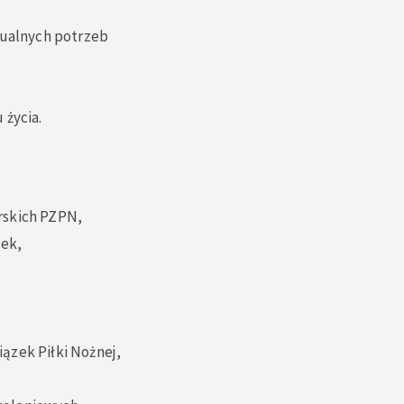
ualnych potrzeb
 życia.
rskich PZPN,
zek,
ązek Piłki Nożnej,