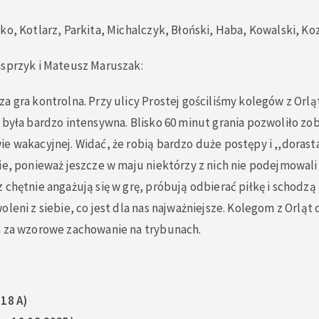
ko, Kotlarz, Parkita, Michalczyk, Błoński, Haba, Kowalski, Koz
asprzyk i Mateusz Maruszak:
a gra kontrolna. Przy ulicy Prostej gościliśmy kolegów z Orląt
 była bardzo intensywna. Blisko 60 minut grania pozwoliło zo
e wakacyjnej. Widać, że robią bardzo duże postępy i ,,dorast
ie, ponieważ jeszcze w maju niektórzy z nich nie podejmowali
 chętnie angażują się w grę, próbują odbierać piłkę i schodzą 
oleni z siebie, co jest dla nas najważniejsze. Kolegom z Orląt
m za wzorowe zachowanie na trybunach.
018 A)