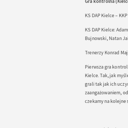
Gra kontrolna (Kielc
KS DAP Kielce – KKP
KS DAP Kielce: Adam 
Bujnowski, Natan J
Trenerzy Konrad Maj
Pierwsza gra kontrol
Kielce. Tak, jak myśl
grali tak jak ich uc
zaangażowaniem, odw
czekamy na kolejne 