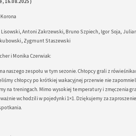
e, 16.08.2025)
 Korona
Lisowski, Antoni Zakrzewski, Bruno Szpiech, Igor Soja, Julia
akubowski, Zygmunt Staszewski
cher i Monika Czerwiak:
na naszego zespołu w tym sezonie. Chłopcy grali z rówieśnik
eliśmy chłopcy po krótkiej wakacyjnej przerwie nie zapomnieli, 
zymy na treningach. Mimo wysokiej temperatury i zmęczenia gr
ażnie wchodzili w pojedynki 1×1. Dziękujemy za zaproszenie
spotkania.