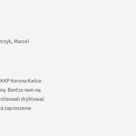
rczyk, Marcel
 KKP Korona Kielce.
żną. Bardzo nam się
próbowali dryblować
za zaproszenie