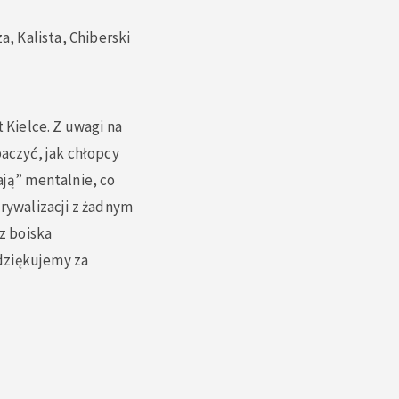
a, Kalista, Chiberski
 Kielce. Z uwagi na
baczyć, jak chłopcy
ają” mentalnie, co
 rywalizacji z żadnym
z boiska
 dziękujemy za