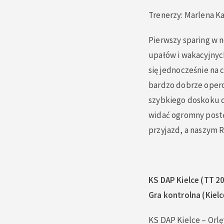
Trenerzy: Marlena K
Pierwszy sparing w 
upałów i wakacyjnych
się jednocześnie na 
bardzo dobrze operow
szybkiego doskoku d
widać ogromny postę
przyjazd, a naszym 
KS DAP Kielce (TT 2
Gra kontrolna (Kielc
KS DAP Kielce – Orlę