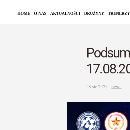
HOME
O NAS
AKTUALNOŚCI
DRUŻYNY
TRENERZY
Podsumo
17.08.2
18 sie 2025
news