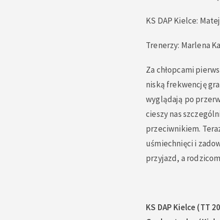
KS DAP Kielce: Matej
Trenerzy: Marlena K
Za chłopcami pierwsz
niską frekwencję gra
wyglądają po przerwi
cieszy nas szczególn
przeciwnikiem. Teraz
uśmiechnięci i zadow
przyjazd, a rodzico
KS DAP Kielce (TT 2