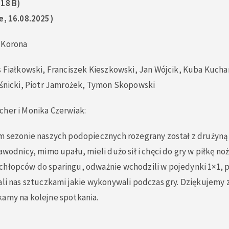
018 B)
e, 16.08.2025)
 Korona
s Fiałkowski, Franciszek Kieszkowski, Jan Wójcik, Kuba Kucha
ruśnicki, Piotr Jamrożek, Tymon Skopowski
cher i Monika Czerwiak:
ym sezonie naszych podopiecznych rozegrany został z drużyną
awodnicy, mimo upału, mieli dużo sił i chęci do gry w piłkę no
chłopców do sparingu, odważnie wchodzili w pojedynki 1×1, 
ali nas sztuczkami jakie wykonywali podczas gry. Dziękujemy 
kamy na kolejne spotkania.