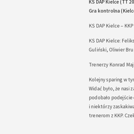
KS DAP Kielce (TT 2
Gra kontrolna (Kielc
KS DAP Kielce – KKP
KS DAP Kielce: Felik
Guliński, Oliwier B
Trenerzy Konrad Maj
Kolejny sparing w t
Widać było, że nasi z
podobało podejście 
i niektórzy zaskakiw
trenerom z KKP. Cze