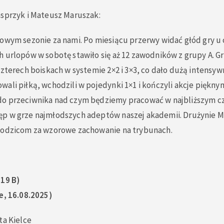
asprzyk i Mateusz Maruszak:
nowym sezonie za nami. Po miesiącu przerwy widać głód gry u
 urlopów w sobotę stawiło się aż 12 zawodników z grupy A. Gr
czterech boiskach w systemie 2×2 i 3×3, co dało dużą intensyw
ali piłką, wchodzili w pojedynki 1×1 i kończyli akcje piękny
o przeciwnika nad czym będziemy pracować w najbliższym czas
p w grze najmłodszych adeptów naszej akademii. Drużynie M
Rodzicom za wzorowe zachowanie na trybunach.
019 B)
e, 16.08.2025)
ta Kielce