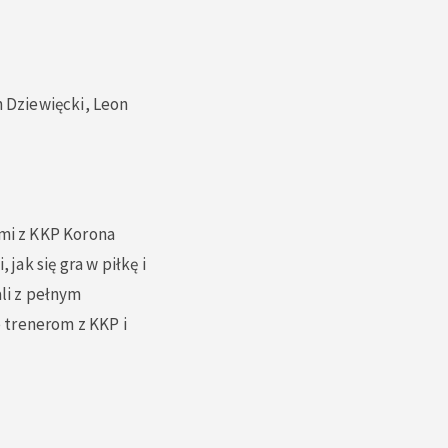
n Dziewięcki, Leon
ami z KKP Korona
jak się gra w piłkę i
ali z pełnym
 trenerom z KKP i