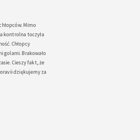
 chłopców. Mimo
a kontrolna toczyła
ność. Chłopcy
mi golami. Brakowało
ie. Cieszy fakt, że
oravii dziękujemy za