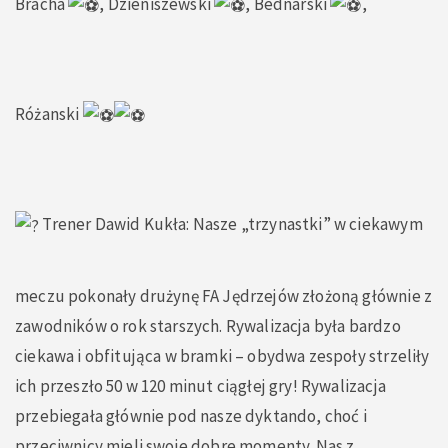
Bracha
, Dzieniszewski
, Bednarski
,
Różanski
Trener Dawid Kukła: Nasze „trzynastki” w ciekawym
meczu pokonały drużynę FA Jędrzejów złożoną głównie z
zawodników o rok starszych. Rywalizacja była bardzo
ciekawa i obfitująca w bramki – obydwa zespoły strzeliły
ich przeszło 50 w 120 minut ciągłej gry! Rywalizacja
przebiegała głównie pod nasze dyktando, choć i
przeciwnicy mieli swoje dobre momenty. Nas z