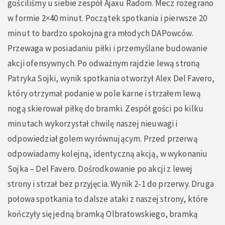
gościliśmy u siebie zespół Ajaxu Radom. Mecz rozegrano
w formie 2×40 minut. Początek spotkania i pierwsze 20
minut to bardzo spokojna gra młodych DAPowców.
Przewaga w posiadaniu piłki i przemyślane budowanie
akcji ofensywnych. Po odważnym rajdzie lewą stroną
Patryka Sojki, wynik spotkania otworzył Alex Del Favero,
który otrzymał podanie w pole karne i strzałem lewą
nogą skierował piłkę do bramki. Zespół gości po kilku
minutach wykorzystał chwilę naszej nieuwagi i
odpowiedział golem wyrównującym. Przed przerwą
odpowiadamy kolejną, identyczną akcją, w wykonaniu
Sojka – Del Favero. Dośrodkowanie po akcji z lewej
strony i strzał bez przyjęcia. Wynik 2-1 do przerwy. Druga
połowa spotkania to dalsze ataki z naszej strony, które
kończyły się jedną bramką Olbratowskiego, bramką