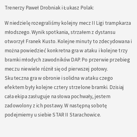
Trenerzy Paweł Drobniak i Łukasz Polak:
W niedzielę rozegraliśmy kolejny mecz II Ligi trampkarza
młodszego. Wynik spotkania, strzałem z dystansu
otworzył Franek Kusto. Kolejne minuty to zdecydowana i
można powiedzieć konkretna gra w ataku i kolejne trzy
bramki młodych zawodników DAP. Po przerwie przebieg
meczu niewiele różnił się od pierwszej połowy.
Skuteczna gra w obronie i solidna w ataku czego
efektem były kolejne cztery strzelone bramki. Dzisiaj
cała ekipa zasługuje na słowa pochwały, jestem
zadowolony z ich postawy. W następną sobotę
podejmiemy u siebie STAR II Starachowice.