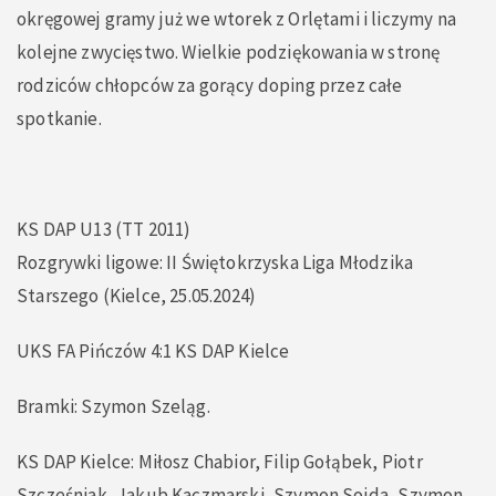
okręgowej gramy już we wtorek z Orlętami i liczymy na
kolejne zwycięstwo. Wielkie podziękowania w stronę
rodziców chłopców za gorący doping przez całe
spotkanie.
KS DAP U13 (TT 2011)
Rozgrywki ligowe: II Świętokrzyska Liga Młodzika
Starszego (Kielce, 25.05.2024)
UKS FA Pińczów 4:1 KS DAP Kielce
Bramki: Szymon Szeląg.
KS DAP Kielce: Miłosz Chabior, Filip Gołąbek, Piotr
Szcześniak, Jakub Kaczmarski, Szymon Sojda, Szymon