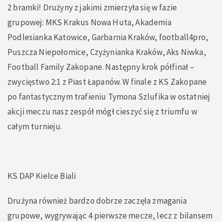
2 bramki! Drużyny z jakimi zmierzyła się w fazie
grupowej: MKS Krakus Nowa Huta, Akademia
Podlesianka Katowice, Garbarnia Kraków, football4pro,
Puszcza Niepołomice, Czyżynianka Kraków, Aks Niwka,
Football Family Zakopane. Następny krok półfinał –
zwycięstwo 2:1 z Piast Łapanów. W finale z KS Zakopane
po fantastycznym trafieniu Tymona Szlufika w ostatniej
akcji meczu nasz zespół mógł cieszyć się z triumfu w
całym turnieju.
KS DAP Kielce Biali
Drużyna również bardzo dobrze zaczęła zmagania
grupowe, wygrywając 4 pierwsze mecze, lecz z bilansem