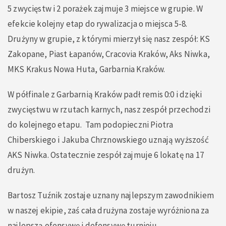
5 zwycięstw i 2 porażek zajmuje 3 miejsce w grupie. W
efekcie kolejny etap do rywalizacja o miejsca 5-8.
Drużyny w grupie, z którymi mierzył się nasz zespół: KS
Zakopane, Piast Łapanów, Cracovia Kraków, Aks Niwka,
MKS Krakus Nowa Huta, Garbarnia Kraków.
W półfinale z Garbarnią Kraków padł remis 0:0 i dzięki
zwycięstwu w rzutach karnych, nasz zespół przechodzi
do kolejnego etapu. Tam podopieczni Piotra
Chiberskiego i Jakuba Chrznowskiego uznają wyższość
AKS Niwka. Ostatecznie zespół zajmuje 6 lokatę na 17
drużyn.
Bartosz Tuźnik zostaje uznany najlepszym zawodnikiem
w naszej ekipie, zaś cała drużyna zostaje wyróżniona za
najlepszą ofensywę i defensywę turnieju.