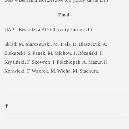
DAP – Beniaminek Rzeszów 0:0 (rzuty karne 2:1)
Finał
DAP – Beskidzka AP 0:0 (rzuty karne 2:1)
Skład:
M. Marczewski, M. Trela, D. Blaszczyk, A.
Biskupski, S. Panek, M. Michow, J. Różański, F.
Krysiński, F. Skowron, I. Półchłopek, A. Mazur, K.
Konwicki, F. Wzorek. M. Wicha. M. Stachura.