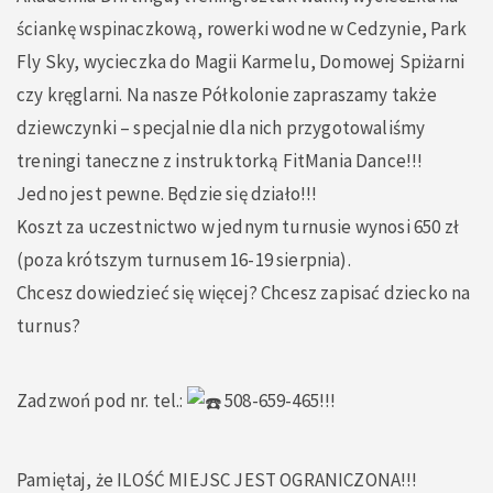
ściankę wspinaczkową, rowerki wodne w Cedzynie, Park
Fly Sky, wycieczka do Magii Karmelu, Domowej Spiżarni
czy kręglarni. Na nasze Półkolonie zapraszamy także
dziewczynki – specjalnie dla nich przygotowaliśmy
treningi taneczne z instruktorką FitMania Dance!!!
Jedno jest pewne. Będzie się działo!!!
Koszt za uczestnictwo w jednym turnusie wynosi 650 zł
(poza krótszym turnusem 16-19 sierpnia).
Chcesz dowiedzieć się więcej? Chcesz zapisać dziecko na
turnus?
Zadzwoń pod nr. tel.:
508-659-465!!!
Pamiętaj, że ILOŚĆ MIEJSC JEST OGRANICZONA!!!