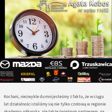
Kochani, niezwykle dumni jesteśmy z faktu, że w ciągu
lat działalności staliśmy się nie tylko czołową w regionie
akademią piłkarską, ale także świetnym partnerem, na