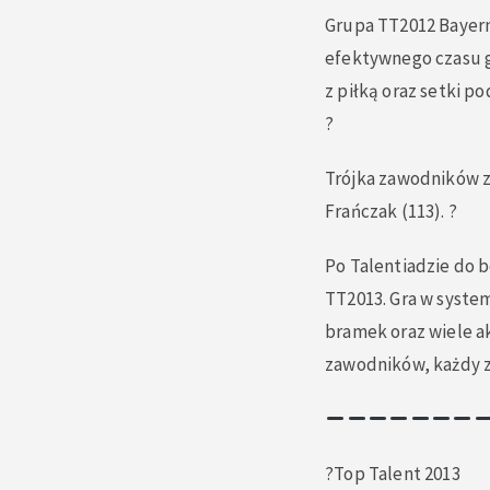
Grupa TT2012 Bayern 
efektywnego czasu g
z piłką oraz setki po
?
Trójka zawodników z 
Frańczak (113). ?
Po Talentiadzie do b
TT2013. Gra w syste
bramek oraz wiele a
zawodników, każdy z 
?Top Talent 2013