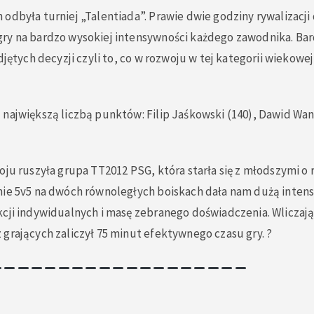
odbyła turniej „Talentiada”. Prawie dwie godziny rywalizacji 
ry na bardzo wysokiej intensywności każdego zawodnika. Ba
djętych decyzji czyli to, co w rozwoju w tej kategorii wiekowe
największą liczbą punktów: Filip Jaśkowski (140), Dawid Wania
oju ruszyła grupa TT2012 PSG, która starła się z młodszymi o
mie 5v5 na dwóch równoległych boiskach dała nam dużą inten
kcji indywidualnych i masę zebranego doświadczenia. Wliczaj
grających zaliczył 75 minut efektywnego czasu gry. ?