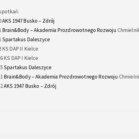
 spotkań:
0
AKS 1947 Busko – Zdrój
1
Brain&Body – Akademia Prozdrowotnego Rozwoju
Chmielni
1
Spartakus Daleszyce
2 KS DAP II Kielce
 6 KS DAP I Kielce
 5
Spartakus Daleszyce
 1
Brain&Body – Akademia Prozdrowotnego Rozwoju
Chmieln
 2
AKS 1947 Busko – Zdrój