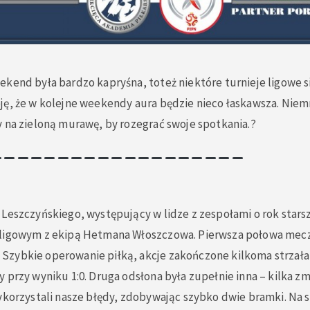
kend była bardzo kapryśna, toteż niektóre turnieje ligowe si
ję, że w kolejne weekendy aura będzie nieco łaskawsza. Niem
 na zieloną murawę, by rozegrać swoje spotkania.
?
Leszczyńskiego, występujący w lidze z zespołami o rok starszy
ligowym z ekipą Hetmana Włoszczowa. Pierwsza połowa mecz
zybkie operowanie piłką, akcje zakończone kilkoma strzała
 przy wyniku 1:0. Druga odsłona była zupełnie inna – kilka z
ykorzystali nasze błędy, zdobywając szybko dwie bramki. Na s