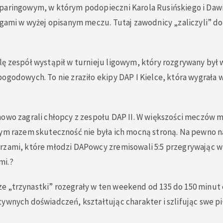
paringowym, w którym podopieczni Karola Rusińskiego i Dawi
egami w wyżej opisanym meczu. Tutaj zawodnicy „zaliczyli” do
lę zespół wystąpił w turnieju ligowym, który rozgrywany był
ogodowych. To nie zraziło ekipy DAP I Kielce, która wygrała 
howo zagrali chłopcy z zespołu DAP II. W większości meczów 
tym razem skuteczność nie była ich mocną stroną. Na pewno n
arzami, które młodzi DAPowcy zremisowali 5:5 przegrywają
mi.?
 „trzynastki” rozegrały w ten weekend od 135 do 150 minut 
ywnych doświadczeń, kształtując charakter i szlifując swe pi