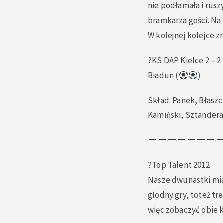
nie podłamała i rusz
bramkarza gości. Na 
W kolejnej kolejce 
?
KS DAP Kielce 2 – 2
Biadun (
)
Skład: Panek, Błasz
Kamiński, Sztandera
?Top Talent 2012
Nasze dwunastki miał
głodny gry, toteż tr
więc zobaczyć obie k