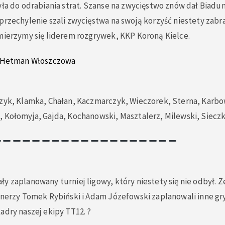
yła do odrabiania strat. Szanse na zwycięstwo znów dał Biadu
przechylenie szali zwycięstwa na swoją korzyść niestety zabr
zmierzymy się liderem rozgrywek, KKP Koroną Kielce.
Hetman Włoszczowa
czyk, Klamka, Chałan, Kaczmarczyk, Wieczorek, Sterna, Karbo
, Kołomyja, Gajda, Kochanowski, Masztalerz, Milewski, Sieczk
y zaplanowany turniej ligowy, który niestety się nie odbył. Z
enerzy Tomek Rybiński i Adam Józefowski zaplanowali inne gry
adry naszej ekipy TT12. ?