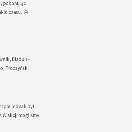
n, pokonując
akło czasu.
wnik, Biadun –
o, Troczyński
espół jednak był
. W akcji mogliśmy