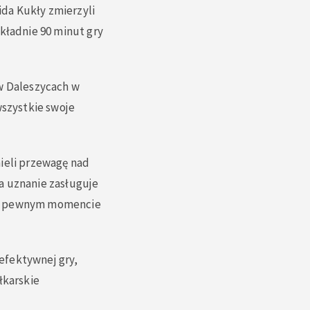
da Kukły zmierzyli
kładnie 90 minut gry
 w Daleszycach w
wszystkie swoje
mieli przewagę nad
a uznanie zasługuje
c w pewnym momencie
efektywnej gry,
łkarskie