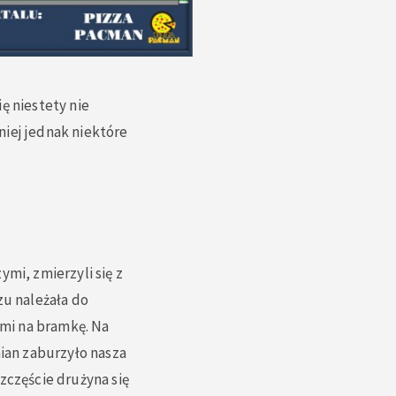
ę niestety nie
niej jednak niektóre
mi, zmierzyli się z
u należała do
mi na bramkę. Na
mian zaburzyło nasza
zczęście drużyna się