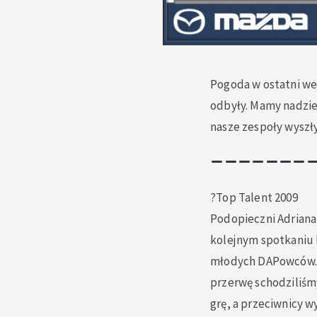
Pogoda w ostatni wee
odbyły. Mamy nadzie
nasze zespoły wyszły
?
Top Talent 2009
Podopieczni Adriana 
kolejnym spotkaniu 
młodych DAPowców. S
przerwę schodziliśmy
grę, a przeciwnicy w