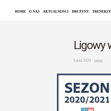
HOME
O NAS
AKTUALNOŚCI
DRUŻYNY
TRENERZY
Ligowy 
5 paź 2020
news