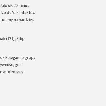
dało ok. 70 minut
rdzo dużo kontaktów
j lubimy najbardziej.
k (121), Filip
 rok kolegami z grupy
sywność, grad
ąc w to zmiany