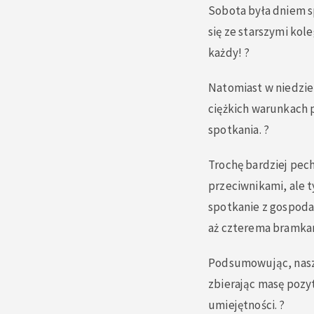
Sobota była dniem s
się ze starszymi kol
każdy! ?
Natomiast w niedzie
ciężkich warunkach p
spotkania. ?
Trochę bardziej pec
przeciwnikami, ale 
spotkanie z gospod
aż czterema bramka
Podsumowując, nasze
zbierając masę pozyt
umiejętności. ?