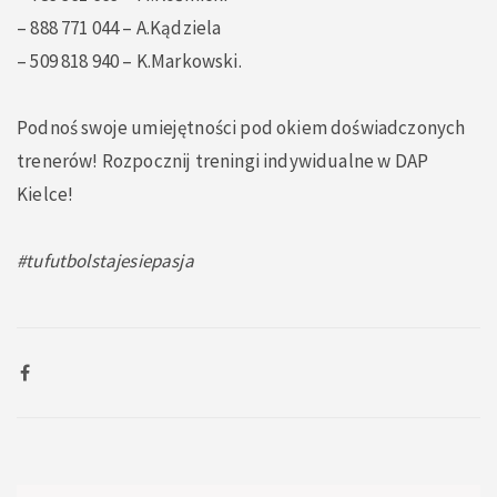
– 888 771 044 – A.Kądziela
– 509 818 940 – K.Markowski.
Podnoś swoje umiejętności pod okiem doświadczonych
trenerów! Rozpocznij treningi indywidualne w DAP
Kielce!
#tufutbolstajesiepasja