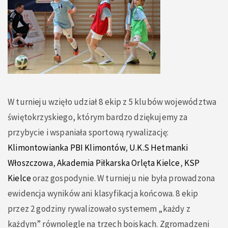
W turnieju wzięło udział 8 ekip z 5 klubów województwa
świętokrzyskiego, którym bardzo dziękujemy za
przybycie i wspaniała sportową rywalizację:
Klimontowianka PBI Klimontów
,
U.K.S Hetmanki
Włoszczowa
,
Akademia Piłkarska Orlęta Kielce
,
KSP
Kielce
oraz gospodynie. W turnieju nie była prowadzona
ewidencja wyników ani klasyfikacja końcowa. 8 ekip
przez 2 godziny rywalizowało systemem „każdy z
każdym” równolegle na trzech boiskach. Zgromadzeni