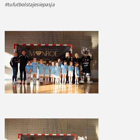
#tufutbolstajesiepasja