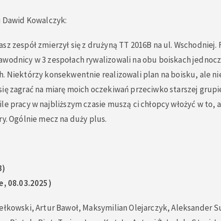
i Dawid Kowalczyk:
sz zespół zmierzył się z drużyną TT 2016B na ul. Wschodniej.
awodnicy w 3 zespołach rywalizowali na obu boiskach jednocz
h. Niektórzy konsekwentnie realizowali plan na boisku, ale n
ię zagrać na miarę moich oczekiwań przeciwko starszej grupi
le pracy w najbliższym czasie muszą ci chłopcy włożyć w to,
ry. Ogólnie mecz na duży plus.
B)
e, 08.03.2025)
Bełkowski, Artur Bawoł, Maksymilian Olejarczyk, Aleksander S