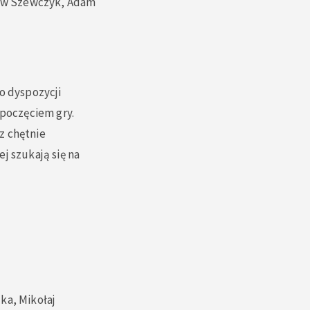
sław Szewczyk, Adam
o dyspozycji
zpoczęciem gry.
z chętnie
j szukają się na
ka, Mikołaj