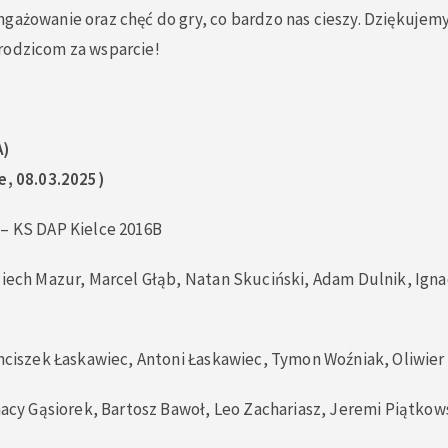
ngażowanie oraz chęć do gry, co bardzo nas cieszy. Dziękuje
rodzicom za wsparcie!
A)
e, 08.03.2025)
 – KS DAP Kielce 2016B
ciech Mazur, Marcel Głąb, Natan Skuciński, Adam Dulnik, Ign
anciszek Łaskawiec, Antoni Łaskawiec, Tymon Woźniak, Oliwier
gnacy Gąsiorek, Bartosz Bawoł, Leo Zachariasz, Jeremi Piątkow