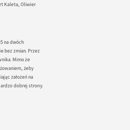
t Kaleta, Oliwier
5×5 na dwóch
ie bez zmian. Przez
wnika. Mimo że
ażowaniem, żeby
iając założeń na
ardzo dobrej strony.