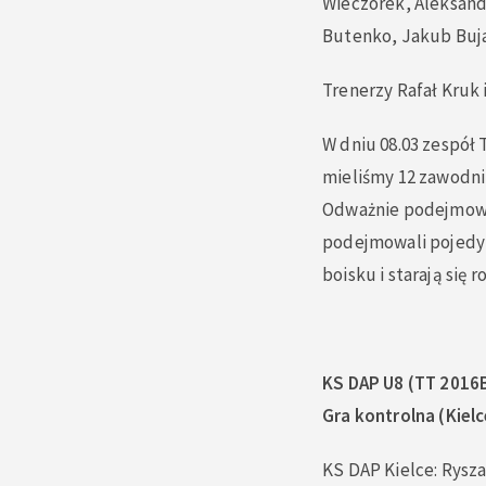
Wieczorek, Aleksand
Butenko, Jakub Buj
Trenerzy Rafał Kruk 
W dniu 08.03 zespół 
mieliśmy 12 zawodnik
Odważnie podejmowal
podejmowali pojedynk
boisku i starają się 
KS DAP U8 (TT 2016
Gra kontrolna (Kielc
KS DAP Kielce: Rysza