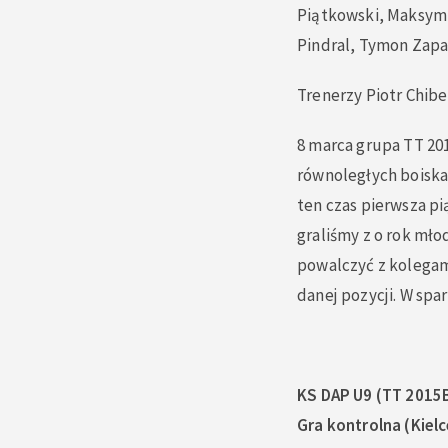
Piątkowski, Maksymi
Pindral, Tymon Zapa
Trenerzy Piotr Chibe
8 marca grupa TT 201
równoległych boiskac
ten czas pierwsza pi
graliśmy z o rok mł
powalczyć z kolegami
danej pozycji. W spa
KS DAP U9 (TT 2015
Gra kontrolna (Kielc