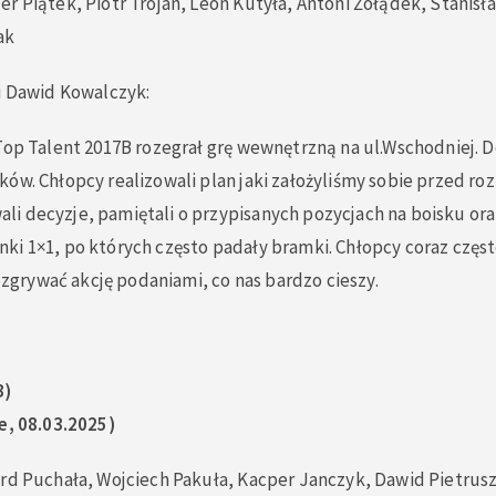
er Piątek, Piotr Trojan, Leon Kutyła, Antoni Żołądek, Stani
ak
i Dawid Kowalczyk:
Top Talent 2017B rozegrał grę wewnętrzną na ul.Wschodniej. D
ów. Chłopcy realizowali plan jaki założyliśmy sobie przed ro
i decyzje, pamiętali o przypisanych pozycjach na boisku ora
i 1×1, po których często padały bramki. Chłopcy coraz częste
rozgrywać akcję podaniami, co nas bardzo cieszy.
B)
e, 08.03.2025)
rd Puchała, Wojciech Pakuła, Kacper Janczyk, Dawid Pietrusz