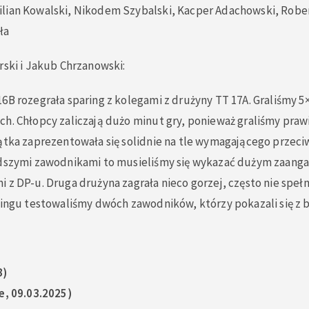
lian Kowalski, Nikodem Szybalski, Kacper Adachowski, Rober
ła
rski i Jakub Chrzanowski:
6B rozegrała sparing z kolegami z drużyny TT 17A. Graliśmy 
h. Chłopcy zaliczają dużo minut gry, ponieważ graliśmy praw
ątka zaprezentowała się solidnie na tle wymagającego przeci
odszymi zawodnikami to musieliśmy się wykazać dużym zaang
 z DP-u. Druga drużyna zagrała nieco gorzej, często nie spełn
ringu testowaliśmy dwóch zawodników, którzy pokazali się z b
B)
e, 09.03.2025)