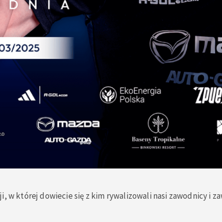
i, w której dowiecie się z kim rywalizowali nasi zawodnicy i z