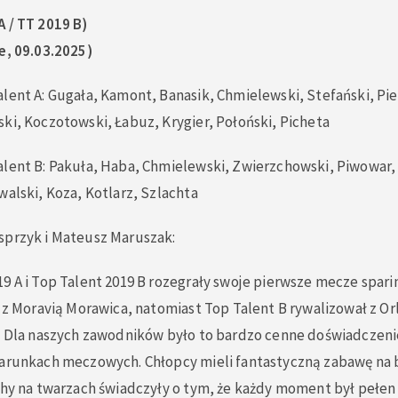
A / TT 2019 B)
e, 09.03.2025)
lent A: Gugała, Kamont, Banasik, Chmielewski, Stefański, Pie
ki, Koczotowski, Łabuz, Krygier, Połoński, Picheta
alent B: Pakuła, Haba, Chmielewski, Zwierzchowski, Piwowar, 
walski, Koza, Kotlarz, Szlachta
sprzyk i Mateusz Maruszak:
9 A i Top Talent 2019 B rozegrały swoje pierwsze mecze spar
ę z Moravią Morawica, natomiast Top Talent B rywalizował z 
e. Dla naszych zawodników było to bardzo cenne doświadczeni
warunkach meczowych. Chłopcy mieli fantastyczną zabawę na 
chy na twarzach świadczyły o tym, że każdy moment był pełen