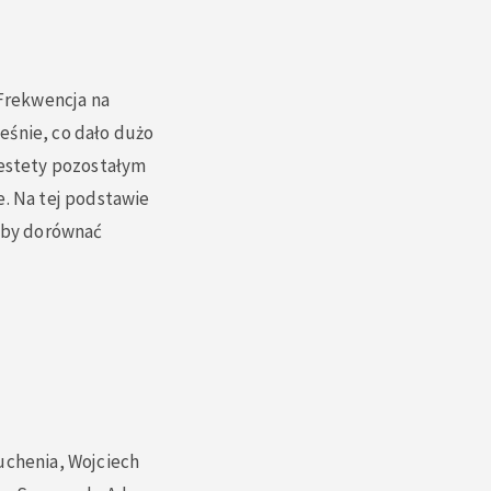
 Frekwencja na
eśnie, co dało dużo
iestety pozostałym
e. Na tej podstawie
 aby dorównać
uchenia, Wojciech