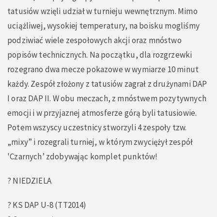
tatusiów wzięli udział w turnieju wewnętrznym. Mimo
uciążliwej, wysokiej temperatury, na boisku mogliśmy
podziwiać wiele zespołowych akcji oraz mnóstwo
popisów technicznych. Na początku, dla rozgrzewki
rozegrano dwa mecze pokazowe w wymiarze 10 minut
każdy. Zespół złożony z tatusiów zagrał z drużynami DAP
I oraz DAP II. W obu meczach, z mnóstwem pozytywnych
emocji i w przyjaznej atmosferze górą byli tatusiowie.
Potem wszyscy uczestnicy stworzyli 4 zespoły tzw.
„mixy” i rozegrali turniej, w którym zwyciężył zespół
'Czarnych’ zdobywając komplet punktów!
? NIEDZIELA
? KS DAP U-8 (TT2014)