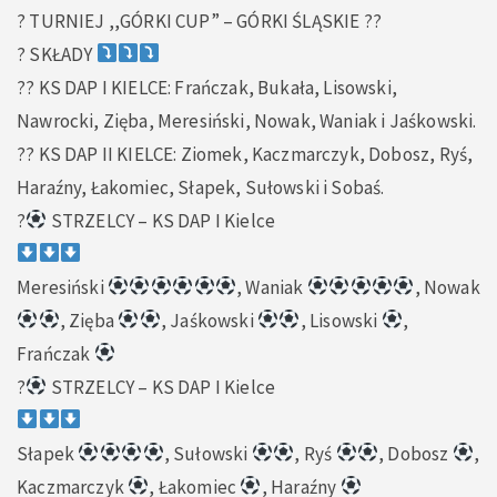
? TURNIEJ ,,GÓRKI CUP” – GÓRKI ŚLĄSKIE ??
? SKŁADY
??️ KS DAP I KIELCE: Frańczak, Bukała, Lisowski,
Nawrocki, Zięba, Meresiński, Nowak, Waniak i Jaśkowski.
??️ KS DAP II KIELCE: Ziomek, Kaczmarczyk, Dobosz, Ryś,
Haraźny, Łakomiec, Słapek, Sułowski i Sobaś.
?
STRZELCY – KS DAP I Kielce
Meresiński
, Waniak
, Nowak
, Zięba
, Jaśkowski
, Lisowski
,
Frańczak
?
STRZELCY – KS DAP I Kielce
Słapek
, Sułowski
, Ryś
, Dobosz
,
Kaczmarczyk
, Łakomiec
, Haraźny