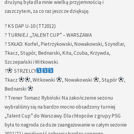
drużyną była dla mnie wielką przyjemnością i
zaszczytem, za co raz jeszcze dziękuję.
? KS DAP U-10 (TT2012)
? TURNIEJ ,,TALENT CUP” – WARSZAWA
? SKŁAD: Korfel, Pietrzykowski, Nowakowski, Szyndlar,
Tkacz, Stąpór, Bednarski, Kita, Czuba, Krzywda,
Szczepański i Witkowski.
?
STRZELCY
Tkacz
, Witkowski
, Nowakowski
, Stąpór
,
Bednarski
?
Trener Tomasz Rybiński: Na zakończenie sezonu
wybraliśmy się na bardzo mocno obsadzony turniej
„Talent Cup” do Warszawy. Dla chłopców z grupy PSG
była to nagroda za duże zaangażowanie w całym sezonie
2021/22 i możliwość zebrania bardzo cennego