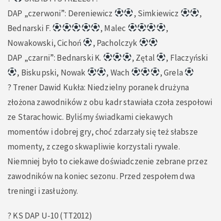
DAP „czerwoni”: Dereniewicz
, Simkiewicz
,
Bednarski F.
, Malec
,
Nowakowski, Cichoń
, Pacholczyk
DAP „czarni”: Bednarski K.
, Zętal
, Flaczyński
, Biskupski, Nowak
, Wach
, Grela
?️ Trener Dawid Kukła: Niedzielny poranek drużyna
złożona zawodników z obu kadr stawiała czoła zespołowi
ze Starachowic. Byliśmy świadkami ciekawych
momentów i dobrej gry, choć zdarzały się też słabsze
momenty, z czego skwapliwie korzystali rywale.
Niemniej było to ciekawe doświadczenie zebrane przez
zawodników na koniec sezonu. Przed zespołem dwa
treningi i zasłużony.
? KS DAP U-10 (TT2012)