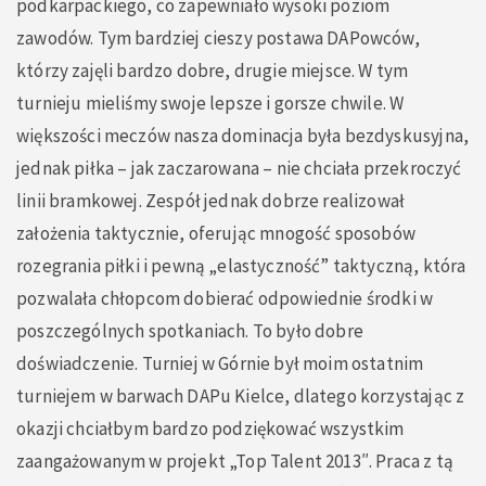
podkarpackiego, co zapewniało wysoki poziom
zawodów. Tym bardziej cieszy postawa DAPowców,
którzy zajęli bardzo dobre, drugie miejsce. W tym
turnieju mieliśmy swoje lepsze i gorsze chwile. W
większości meczów nasza dominacja była bezdyskusyjna,
jednak piłka – jak zaczarowana – nie chciała przekroczyć
linii bramkowej. Zespół jednak dobrze realizował
założenia taktycznie, oferując mnogość sposobów
rozegrania piłki i pewną „elastyczność” taktyczną, która
pozwalała chłopcom dobierać odpowiednie środki w
poszczególnych spotkaniach. To było dobre
doświadczenie. Turniej w Górnie był moim ostatnim
turniejem w barwach DAPu Kielce, dlatego korzystając z
okazji chciałbym bardzo podziękować wszystkim
zaangażowanym w projekt „Top Talent 2013″. Praca z tą