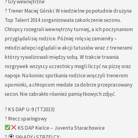
? Gry wewnętrzne
?️ Trener Maciej Górski: W niedzielne popołudnie drużyna
Top Talent 2014 zorganizowała zakończenie sezonu.
Chłopcy rozegrali wewnętrzny turniej, a ich poczynaniom
przyglądali się rodzice. Później rolę się zamieniły –
młodzi adepci oglądali w akcji tatusiów wraz z trenerami
którzy rywalizowali między sobą. W trakcie trwania
rozgrywek wszyscy uczestnicy mogli liczyć na pizzę oraz
napoje. Na koniec spotkania rodzice wręczyli trenerom
upominki, a chłopcom medale za dobrze przepracowany
sezon. Nie zabrakło również pamiątkowych zdjęć.
? KS DAP U-9 (TT2013)
? Mecz sparingowy
KS DAP Kielce – Juventa Starachowice
?
SKŁADY i STRZELCY :