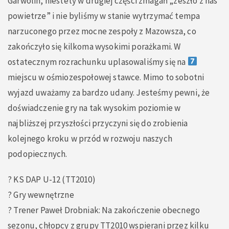
Garwolin, niestety w drugiej części zmagań „zeszło z nas
powietrze” i nie byliśmy w stanie wytrzymać tempa
narzuconego przez mocne zespoły z Mazowsza, co
zakończyło się kilkoma wysokimi porażkami. W
ostatecznym rozrachunku uplasowaliśmy się na
miejscu w ośmiozespołowej stawce. Mimo to sobotni
wyjazd uważamy za bardzo udany. Jesteśmy pewni, że
doświadczenie gry na tak wysokim poziomie w
najbliższej przyszłości przyczyni się do zrobienia
kolejnego kroku w przód w rozwoju naszych
podopiecznych.
? KS DAP U-12 (TT2010)
? Gry wewnętrzne
?️ Trener Paweł Drobniak: Na zakończenie obecnego
sezonu, chłopcy z grupy TT2010 wspierani przez kilku