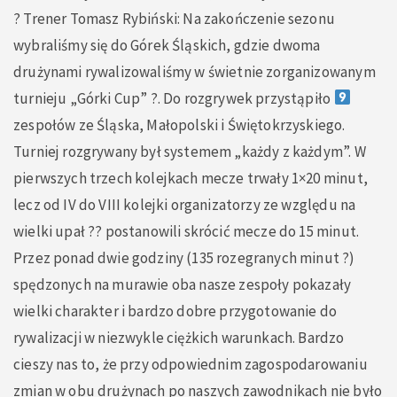
?
Trener Tomasz Rybiński: Na zakończenie sezonu
wybraliśmy się do Górek Śląskich, gdzie dwoma
drużynami rywalizowaliśmy w świetnie zorganizowanym
turnieju „Górki Cup” ?. Do rozgrywek przystąpiło
zespołów ze Śląska, Małopolski i Świętokrzyskiego.
Turniej rozgrywany był systemem „każdy z każdym”. W
pierwszych trzech kolejkach mecze trwały 1×20 minut,
lecz od IV do VIII kolejki organizatorzy ze względu na
wielki upał ?? postanowili skrócić mecze do 15 minut.
Przez ponad dwie godziny (135 rozegranych minut ?)
spędzonych na murawie oba nasze zespoły pokazały
wielki charakter i bardzo dobre przygotowanie do
rywalizacji w niezwykle ciężkich warunkach. Bardzo
cieszy nas to, że przy odpowiednim zagospodarowaniu
zmian w obu drużynach po naszych zawodnikach nie było