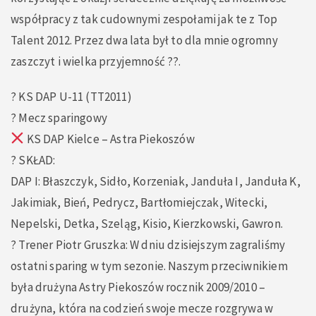
współpracy z tak cudownymi zespołami jak te z Top
Talent 2012. Przez dwa lata był to dla mnie ogromny
zaszczyt i wielka przyjemność ??.
? KS DAP U-11 (TT2011)
? Mecz sparingowy
KS DAP Kielce – Astra Piekoszów
? SKŁAD:
DAP I: Błaszczyk, Sidło, Korzeniak, Janduła I, Janduła K,
Jakimiak, Bień, Pedrycz, Bartłomiejczak, Witecki,
Nepelski, Detka, Szeląg, Kisio, Kierzkowski, Gawron.
?️ Trener Piotr Gruszka: W dniu dzisiejszym zagraliśmy
ostatni sparing w tym sezonie. Naszym przeciwnikiem
była drużyna Astry Piekoszów rocznik 2009/2010 –
drużyna, która na codzień swoje mecze rozgrywa w