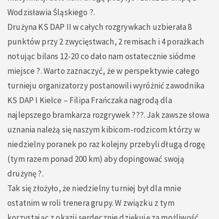
Wodzisławia Śląskiego ?.
Drużyna KS DAP II w całych rozgrywkach uzbierała 8
punktów przy 2 zwycięstwach, 2 remisach i 4 porażkach
notując bilans 12-20 co dało nam ostatecznie siódme
miejsce ?. Warto zaznaczyć, że w perspektywie całego
turnieju organizatorzy postanowili wyróżnić zawodnika
KS DAP I Kielce – Filipa Frańczaka nagrodą dla
najlepszego bramkarza rozgrywek ???. Jak zawsze słowa
uznania należą się naszym kibicom-rodzicom którzy w
niedzielny poranek po raz kolejny przebyli długą drogę
(tym razem ponad 200 km) aby dopingować swoją
drużynę ?.
Tak się złożyło, że niedzielny turniej był dla mnie
ostatnim w roli trenera grupy. W związku z tym
korzystając z okazji serdecznie dziękuję za możliwość