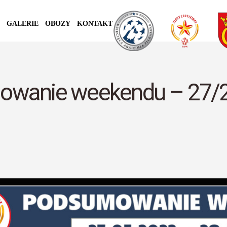
GALERIE
OBOZY
KONTAKT
wanie weekendu – 27/