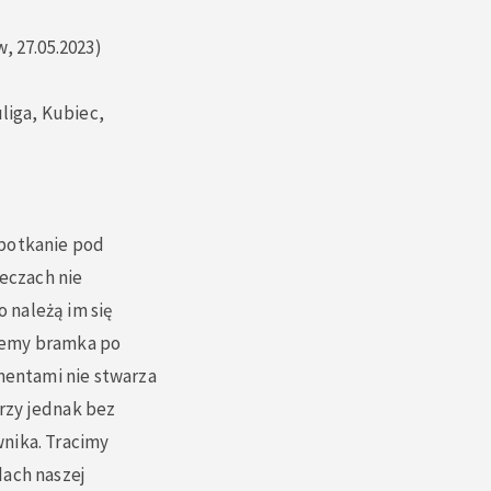
, 27.05.2023)
liga, Kubiec,
spotkanie pod
eczach nie
o należą im się
jemy bramka po
gmentami nie stwarza
rzy jednak bez
nika. Tracimy
dach naszej