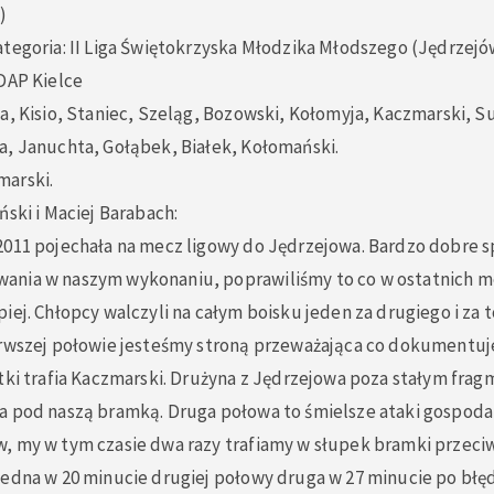
)
tegoria: II Liga Świętokrzyska Młodzika Młodszego (Jędrzejów
DAP Kielce
a, Kisio, Staniec, Szeląg, Bozowski, Kołomyja, Kaczmarski, Su
a, Januchta, Gołąbek, Białek, Kołomański.
marski.
ński i Maciej Barabach:
2011 pojechała na mecz ligowy do Jędrzejowa. Bardzo dobre 
nia w naszym wykonaniu, poprawiliśmy to co w ostatnich m
iej. Chłopcy walczyli na całym boisku jeden za drugiego i za t
erwszej połowie jesteśmy stroną przeważająca co dokumentu
tki trafia Kaczmarski. Drużyna z Jędrzejowa poza stałym fra
a pod naszą bramką. Druga połowa to śmielsze ataki gospoda
, my w tym czasie dwa razy trafiamy w słupek bramki przeciw
jedna w 20 minucie drugiej połowy druga w 27 minucie po błę