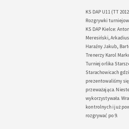
KS DAP U11 (TT 2012
Rozgrywki turniejowe
KS DAP Kielce: Anto
Meresiński, Arkadiu
Haraźny Jakub, Bart
Trenerzy Karol Mark
Turniej orlika Stars
Starachowicach gdzie
prezentowaliśmy się
przeważająca. Nieste
wykorzystywała. Wra
kontrolnych i już p
rozgrywać po 9.