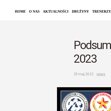
HOME
O NAS
AKTUALNOŚCI
DRUŻYNY
TRENERZY
Podsumo
2023
29 maj 2023
news