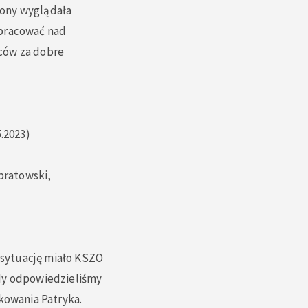
rony wyglądała
 pracować nad
ców za dobre
.2023)
lbratowski,
 sytuację miało KSZO
 My odpowiedzieliśmy
kowania Patryka.