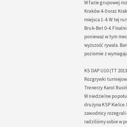
W fazie grupowej ro
Kraków 4-0 oraz Krak
miejsca 1-4. W tej r
Bruk-Bet 0-4. Finaln
ponieważ w tym mec
wyższość rywala. Bar
poziomie z wymagaj
K
S DAP U10 (TT 201
Rozgrywki turniejowe
Trenerzy Karol Rusiń
W niedzielne popołu
drużyna KSP Kielce.
zawodnicy rozegrali 
radziliśmy sobie w p