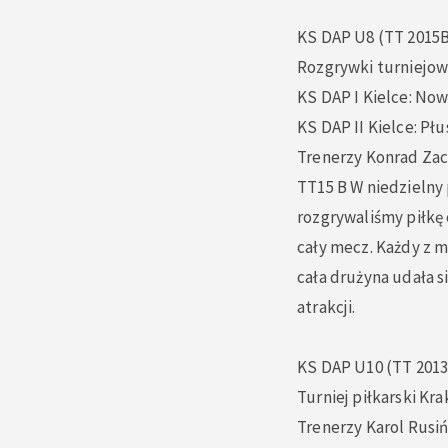
KS DAP U8 (TT 2015
Rozgrywki turniejow
KS DAP I Kielce: Now
KS DAP II Kielce: Pł
Trenerzy Konrad Zac
TT15 B W niedzielny
rozgrywaliśmy piłkę
cały mecz. Każdy z m
cała drużyna udała s
atrakcji.
KS DAP U10 (TT 2013
Turniej piłkarski Kr
Trenerzy Karol Rusiń