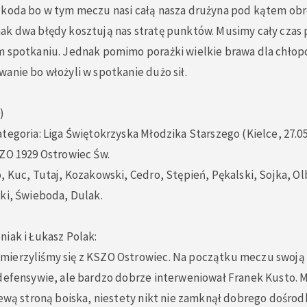
zkoda bo w tym meczu nasi całą nasza drużyna pod kątem ob
ak dwa błędy kosztują nas stratę punktów. Musimy cały czas
m spotkaniu. Jednak pomimo porażki wielkie brawa dla chłop
anie bo włożyli w spotkanie dużo sił.
)
tegoria: Liga Świętokrzyska Młodzika Starszego (Kielce, 27.05
SZO 1929 Ostrowiec Św.
, Kuc, Tutaj, Kozakowski, Cedro, Stępień, Pękalski, Sojka, O
ki, Świeboda, Dulak.
.
iak i Łukasz Polak:
ierzyliśmy się z KSZO Ostrowiec. Na początku meczu swoją
 defensywie, ale bardzo dobrze interweniował Franek Kusto.
lewą stroną boiska, niestety nikt nie zamknął dobrego dośrod