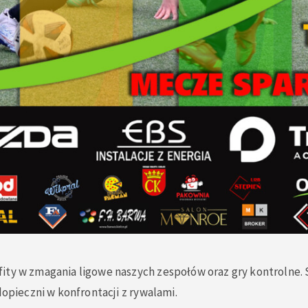
ity w zmagania ligowe naszych zespołów oraz gry kontrolne. 
odopieczni w konfrontacji z rywalami.