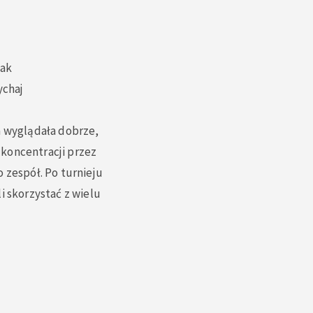
nak
ychaj
a wyglądała dobrze,
 koncentracji przez
 zespół. Po turnieju
i skorzystać z wielu