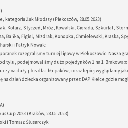
B)
e, kategoria Żak Młodszy (Piekoszów, 28.05.2023)
ak, Kolarz, Styczeń, Mróz, Kowalski, Gierada, Szkurłat, Ster
usa, Bańka, Figiel, Mizdrak, Konopka, Chmielewski, Kraska, Sp
harski i Patryk Nowak:
 poranek rozegraliśmy turniej ligowy w Piekoszowie. Nasza gr
 od tylu, podejmowaliśmy dużo pojedynków 1 na 1. Brakowało
eczy na duży plus dla chłopaków, coraz lepiej wyglądamy jako
ię na dzień dziecka organizowany przez DAP Kielce gdzie mogl
A)
akus Cup 2023 (Kraków, 28.05.2023)
ski i Tomasz Ślusarczyk: