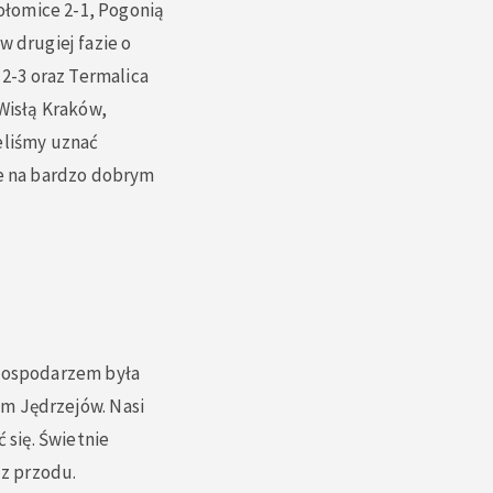
ołomice 2-1, Pogonią
w drugiej fazie o
 2-3 oraz Termalica
 Wisłą Kraków,
eliśmy uznać
ze na bardzo dobrym
 gospodarzem była
em Jędrzejów. Nasi
 się. Świetnie
 z przodu.