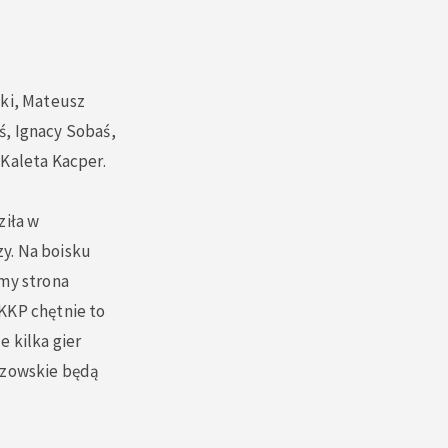
ski, Mateusz
ś, Ignacy Sobaś,
Kaleta Kacper.
ziła w
zy. Na boisku
śmy strona
 KKP chętnie to
 kilka gier
rzowskie będą