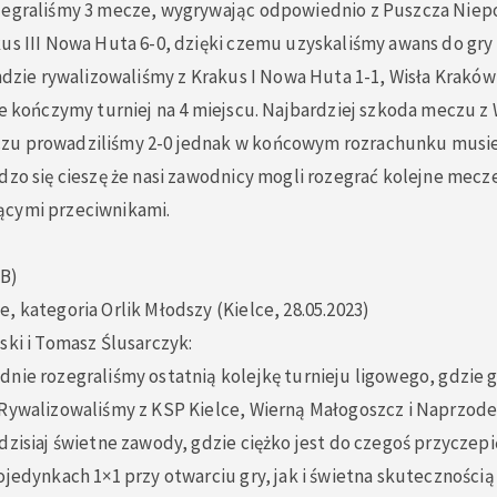
zegraliśmy 3 mecze, wygrywając odpowiednio z Puszcza Niep
us III Nowa Huta 6-0, dzięki czemu uzyskaliśmy awans do gry 
undzie rywalizowaliśmy z Krakus I Nowa Huta 1-1, Wisła Kraków
ie kończymy turniej na 4 miejscu. Najbardziej szkoda meczu z
zu prowadziliśmy 2-0 jednak w końcowym rozrachunku musi
dzo się cieszę że nasi zawodnicy mogli rozegrać kolejne mec
ącymi przeciwnikami.
3B)
, kategoria Orlik Młodszy (Kielce, 28.05.2023)
ski i Tomasz Ślusarczyk:
dnie rozegraliśmy ostatnią kolejkę turnieju ligowego, gdzie
 Rywalizowaliśmy z KSP Kielce, Wierną Małogoszcz i Naprzod
dzisiaj świetne zawody, gdzie ciężko jest do czegoś przyczepić
ojedynkach 1×1 przy otwarciu gry, jak i świetna skutecznością