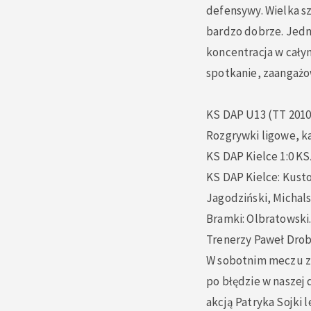
defensywy. Wielka s
bardzo dobrze. Jedn
koncentracja w cały
spotkanie, zaangażow
KS DAP U13 (TT 2010
Rozgrywki ligowe, ka
KS DAP Kielce 1:0 K
KS DAP Kielce: Kusto
Jagodziński, Michals
Bramki: Olbratowski
Trenerzy Paweł Drobn
W sobotnim meczu zm
po błędzie w naszej
akcją Patryka Sojki 