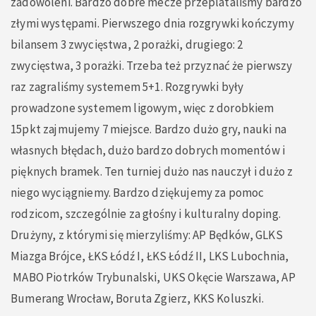
zadowoleni. Bardzo dobre mecze przeplataliśmy bardzo
złymi występami. Pierwszego dnia rozgrywki kończymy
bilansem 3 zwycięstwa, 2 porażki, drugiego: 2
zwycięstwa, 3 porażki. Trzeba też przyznać że pierwszy
raz zagraliśmy systemem 5+1. Rozgrywki były
prowadzone systemem ligowym, więc z dorobkiem
15pkt zajmujemy 7 miejsce. Bardzo dużo gry, nauki na
własnych błędach, dużo bardzo dobrych momentów i
pięknych bramek. Ten turniej dużo nas nauczył i dużo z
niego wyciągniemy. Bardzo dziękujemy za pomoc
rodzicom, szczególnie za głośny i kulturalny doping.
Drużyny, z którymi się mierzyliśmy: AP Będków, GLKS
Miazga Brójce, ŁKS Łódź I, ŁKS Łódź II, LKS Lubochnia,
MABO Piotrków Trybunalski, UKS Okęcie Warszawa, AP
Bumerang Wrocław, Boruta Zgierz, KKS Koluszki.