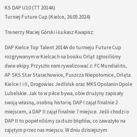
KS DAP U10 (TT 2014A)
Turniej Future Cup (Kielce, 26.05.2024)
Trenerzy Maciej Górski i Łukasz Kwapisz:
DAP Kielce Top Talent 2014A do turnieju Future Cup
rozgrywanym w Kielcach na boisku Orląt zgłosiliśmy
dwie ekipy. Przyszło nam rywalizować z: FC Mundialito,
AP SKS Star Starachowice, Puszcza Niepołomice, Orlęta
Kielce I i II, Drogowiec Jedlińsk oraz MKS Opolanin Opole
Lubelskie. Jak to w piłce bywa, obie drużyny zapisały
swoją własną, osobną historię. DAP I zajął finalnie 2
miejscem, a DAP II zajął finalnie 7 miejsce. Jeśli chodzi o
DAP II to popełniliśmy za dużo błędów, co zaważyło na
zajętym przez nas miejscu. W dniu dzisiejszym