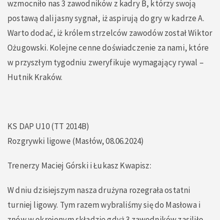
wzmocniło nas 3 zawodników z kadry B, którzy swoją
postawą dali jasny sygnał, iż aspirują do gry w kadrze A.
Warto dodać, iż królem strzelców zawodów został Wiktor
Ożugowski. Kolejne cenne doświadczenie za nami, które
w przyszłym tygodniu zweryfikuje wymagający rywal –
Hutnik Kraków.
KS DAP U10 (TT 2014B)
Rozgrywki ligowe (Masłów, 08.06.2024)
Trenerzy Maciej Górski i Łukasz Kwapisz:
W dniu dzisiejszym nasza drużyna rozegrała ostatni
turniej ligowy. Tym razem wybraliśmy się do Masłowa i
znów w okrojonym składzie gdyż 3 zawodników zasiliło