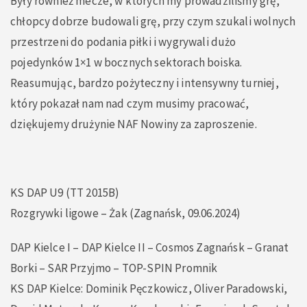
Były również mecze, w których my prowadziliśmy grę,
chłopcy dobrze budowali grę, przy czym szukali wolnych
przestrzeni do podania piłki i wygrywali dużo
pojedynków 1×1 w bocznych sektorach boiska.
Reasumując, bardzo pożyteczny i intensywny turniej,
który pokazał nam nad czym musimy pracować,
dziękujemy drużynie NAF Nowiny za zaproszenie.
KS DAP U9 (TT 2015B)
Rozgrywki ligowe – Żak (Zagnańsk, 09.06.2024)
DAP Kielce I – DAP Kielce II – Cosmos Zagnańsk – Granat
Borki – SAR Przyjmo – TOP-SPIN Promnik
KS DAP Kielce: Dominik Pęczkowicz, Oliver Paradowski,