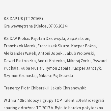
KS DAP U8 (TT 2016B)
Gra wewnętrzna (Kielce, 07.06.2024)
KS DAP Kielce: Kajetan Dziewięcki, ⁠Zapała Leon,
⁠Franciszek Marek, ⁠Franciszek Skuza, Kacper Boksa,
Aleksander Wałek, Antoni Jopek, Jakub Wołowski,
Dawid Pietruszka, Andrii Kotenko, Mikołaj Życki, Ryszard
Puchała, Kuba Musiał, Tymon Zapała, Kacper Janczyk,
Szymon Gronostaj, Mikołaj Piątkowski.
Trenerzy Piotr Chiberski i Jakub Chrzanowski:
W dniu 7.06 chłopcy z grupy TOP Talent 2016 B rozegrali
sparing z drużyna TT 2017 A. Była to bardzo pożyteczna