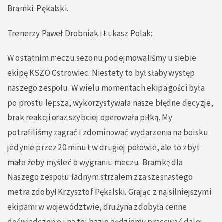
Bramki: Pękalski.
Trenerzy Paweł Drobniak i Łukasz Polak:
W ostatnim meczu sezonu podejmowaliśmy u siebie
ekipę KSZO Ostrowiec. Niestety to był słaby występ
naszego zespołu. W wielu momentach ekipa gości była
po prostu lepsza, wykorzystywała nasze błędne decyzje,
brak reakcji oraz szybciej operowała piłką. My
potrafiliśmy zagrać i zdominować wydarzenia na boisku
jedynie przez 20 minut w drugiej połowie, ale to zbyt
mało żeby myśleć o wygraniu meczu. Bramkę dla
Naszego zespołu ładnym strzałem zza szesnastego
metra zdobył Krzysztof Pękalski. Grając z najsilniejszymi
ekipami w województwie, drużyna zdobyła cenne
doświadczenie i na tej bazie będziemy pracować dalej,