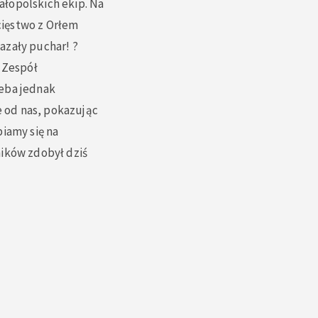
ałopolskich ekip. Na
cięstwo z Orłem
kazały puchar! ?
– Zespół
zeba jednak
e od nas, pokazując
piamy się na
ników zdobył dziś