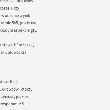
emie 7v7 ulegliśmy
obrze. Przy
h w obronie wynik
stemie 5v5, gdzie nie
każdym aspekcie gry.
entowali: Frańczak,
ki, Głowacki i
towali się
 DAPowców, którzy
rzyniosły jeszcze
i zespołami KS