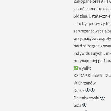
Zakopane oraz AF z 
zakończenie turniej
Sidzina. Ostatecznie 
– To był pierwszy te
zaprezentował się b
przyznać, że zespoły
bardzo zorganizowany
indywidualnych umie
przynajmniej po 1 br
Wyniki:
KS DAP Kielce 5 – 2 
@ Chrzanów
Doroz
Dzieniszewski
Giza