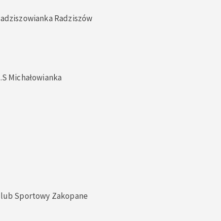
 Radziszowianka Radziszów
K.S Michałowianka
 Klub Sportowy Zakopane