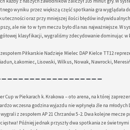
ch każdy z naszych zawodników zaliczył 105 minut gry. W syst
stnego wyniku przez większą część spotkania gra wyglądała d
kuteczności oraz przy mniejszej ilości błędów indywidualnyc
pszy, ale nie to w tym meczu było dla nas najważniejsze. W sy
gółowej klasyfikacji, wygraliśmy zdecydowanie dominując w 
 zespołem Piłkarskie Nadzieje Mielec DAP Kielce TT12 reprez
iadun, Łakomiec, Lisowski, Wilkus, Nowak, Nawrocki, Meresińs
ter Cup w Piekarach k. Krakowa – oto arena, na której zaprezen
ardzo wczesna godzina wyjazdu nie wpłynęła źle na młodych
 wygrali z zespołem AP 21 Chrzanów 5-2. Dwa kolejne mecze p
ycięstwa! Później jednak przyszły dwa spotkania ze świetnym