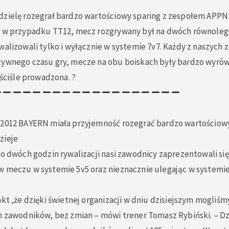
dzielę rozegrał bardzo wartościowy sparing z zespołem APPN 
k w przypadku TT12, mecz rozgrywany był na dwóch równoległ
walizowali tylko i wyłącznie w systemie 7v7. Każdy z naszych
tywnego czasu gry, mecze na obu boiskach były bardzo wyró
 ściśle prowadzona. ?
T2012 BAYERN miała przyjemność rozegrać bardzo wartościo
zieje
ko dwóch godzin rywalizacji nasi zawodnicy zaprezentowali się
w meczu w systemie 5v5 oraz nieznacznie ulegając w systemie
akt ,że dzięki świetnej organizacji w dniu dzisiejszym mogliśm
ch zawodników, bez zmian – mówi trener Tomasz Rybiński. – D