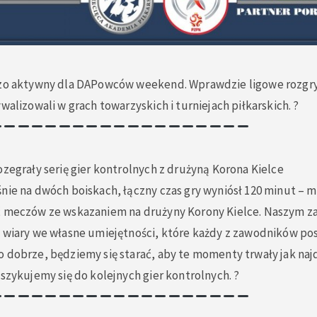
dzo aktywny dla DAPowców weekend. Wprawdzie ligowe rozgry
walizowali w grach towarzyskich i turniejach piłkarskich. ?
ozegrały serię gier kontrolnych z drużyną Korona Kielce
nie na dwóch boiskach, łączny czas gry wyniósł 120 minut – m
ć meczów ze wskazaniem na drużyny Korony Kielce. Naszym 
z wiary we własne umiejętności, które każdy z zawodników p
o dobrze, będziemy się starać, aby te momenty trwały jak na
 szykujemy się do kolejnych gier kontrolnych. ?