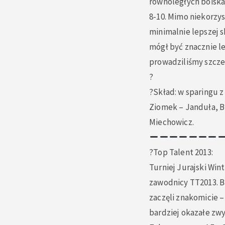
równoległych boiska
8-10. Mimo niekorzy
minimalnie lepszej s
mógł być znacznie le
prowadziliśmy szcze
?
?Skład: w sparingu z
Ziomek – Janduła, B
Miechowicz.
?Top Talent 2013:
Turniej Jurajski Win
zawodnicy TT2013. B
zaczęli znakomicie –
bardziej okazałe zw