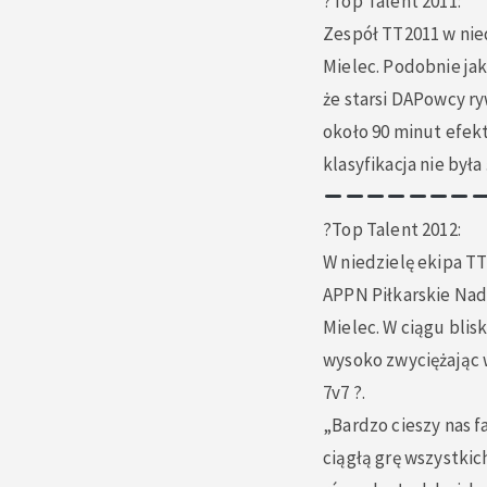
?Top Talent 2️011:
Zespół TT2011 w nie
Mielec. Podobnie ja
że starsi DAPowcy ry
około 90 minut efek
klasyfikacja nie była
?Top Talent 2️012:
W niedzielę ekipa T
APPN Piłkarskie Nad
Mielec. W ciągu blis
wysoko zwyciężając 
7v7 ?.
„Bardzo cieszy nas f
ciągłą grę wszystki