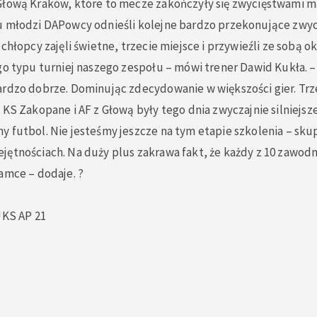
Głową Kraków, które to mecze zakończyły się zwycięstwami m
u młodzi DAPowcy odnieśli kolejne bardzo przekonujące zwy
chłopcy zajęli świetne, trzecie miejsce i przywieźli ze sobą o
go typu turniej naszego zespołu – mówi trener Dawid Kukła. 
ardzo dobrze. Dominując zdecydowanie w większości gier. Tr
 KS Zakopane i AF z Głową były tego dnia zwyczajnie silniejsz
 futbol. Nie jesteśmy jeszcze na tym etapie szkolenia – sku
jętnościach. Na duży plus zakrawa fakt, że każdy z 10 zawod
amce – dodaje. ?
UKS AP 21