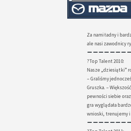
Za nami ładny i bar
ale nasi zawodnicy ry
?Top Talent 2️010:
Nasze „dziesiątki” r
– Graliśmy jednocześ
Gruszka. – Większoś
pewności siebie ora
gra wyglądała bardz
wnioski, trenujemy i