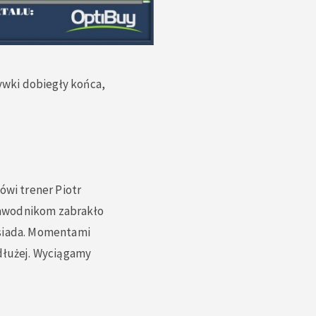
wki dobiegły końca,
ówi trener Piotr
zawodnikom zabrakło
osiada. Momentami
jdłużej. Wyciągamy