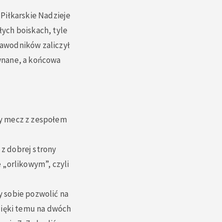
Piłkarskie Nadzieje
ych boiskach, tyle
 zawodników zaliczył
wnane, a końcowa
wy mecz z zespołem
 z dobrej strony
 „orlikowym”, czyli
y sobie pozwolić na
zięki temu na dwóch