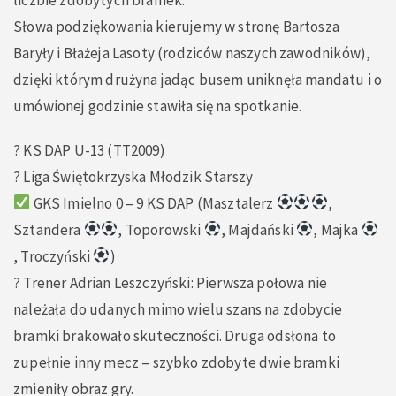
Słowa podziękowania kierujemy w stronę Bartosza
Baryły i Błażeja Lasoty (rodziców naszych zawodników),
dzięki którym drużyna jadąc busem uniknęła mandatu i o
umówionej godzinie stawiła się na spotkanie.
? KS DAP U-13 (TT2009)
? Liga Świętokrzyska Młodzik Starszy
GKS Imielno 0 – 9 KS DAP (Masztalerz
,
Sztandera
, Toporowski
, Majdański
, Majka
, Troczyński
)
? Trener Adrian Leszczyński: Pierwsza połowa nie
należała do udanych mimo wielu szans na zdobycie
bramki brakowało skuteczności. Druga odsłona to
zupełnie inny mecz – szybko zdobyte dwie bramki
zmieniły obraz gry.