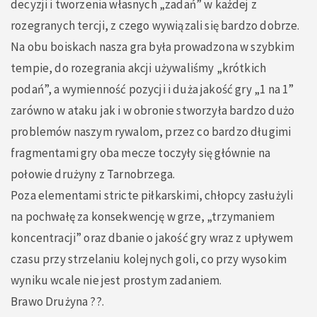
decyzji i tworzenia własnych „zadań” w każdej z
rozegranych tercji, z czego wywiązali się bardzo dobrze.
Na obu boiskach nasza gra była prowadzona w szybkim
tempie, do rozegrania akcji używaliśmy „krótkich
podań”, a wymienność pozycji i duża jakość gry „1 na 1”
zarówno w ataku jak i w obronie stworzyła bardzo dużo
problemów naszym rywalom, przez co bardzo długimi
fragmentami gry oba mecze toczyły się głównie na
połowie drużyny z Tarnobrzega.
Poza elementami stricte piłkarskimi, chłopcy zasłużyli
na pochwałę za konsekwencję w grze, „trzymaniem
koncentracji” oraz dbanie o jakość gry wraz z upływem
czasu przy strzelaniu kolejnych goli, co przy wysokim
wyniku wcale nie jest prostym zadaniem.
Brawo Drużyna ??.