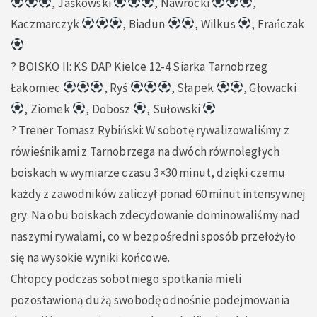
, Jaśkowski
, Nawrocki
,
Kaczmarczyk
, Biadun
, Wilkus
, Frańczak
?️ BOISKO II: KS DAP Kielce 12-4 Siarka Tarnobrzeg
Łakomiec
, Ryś
, Słapek
, Głowacki
, Ziomek
, Dobosz
, Sułowski
?️ Trener Tomasz Rybiński: W sobotę rywalizowaliśmy z
rówieśnikami z Tarnobrzega na dwóch równoległych
boiskach w wymiarze czasu 3×30 minut, dzięki czemu
każdy z zawodników zaliczył ponad 60 minut intensywnej
gry. Na obu boiskach zdecydowanie dominowaliśmy nad
naszymi rywalami, co w bezpośredni sposób przełożyło
się na wysokie wyniki końcowe.
Chłopcy podczas sobotniego spotkania mieli
pozostawioną dużą swobodę odnośnie podejmowania