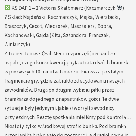
KS DAP 1 – 2 Victoria Skalbmierz (Kaczmarczyk
)
? Skład: Majdański, Kaczmarczyk, Majka, Wierzbicki,
Błaszczyk, Cecot, Wieczorek, Masztalerz, Bobra,
Kochanowski, Gajda (Kita, Sztandera, Franczak,
Winiarczyk)
? Trener Tomasz Ćwil: Mecz rozpoczęliśmy bardzo
ospale, czego konsekwencją była utrata dwóch bramek
w pierwszych 10 minutach meczu. Pierwsza po stałym
fragmencie gry, gdzie zabrakło zdecydowania naszych
zawodników. Druga po długim wybiciu piłki przez
bramkarza do jednego z napastników gości. Te dwie
sytuacje były jedynymi, jakie stworzyli zawodnicy
przyjezdnych. Resztę spotkania mieliśmy pod kontrolą…
Niestety tylko w środkowej strefie boiska. Pod bramką
przeciwnika brakowało skuteczności. W drugiej połowie