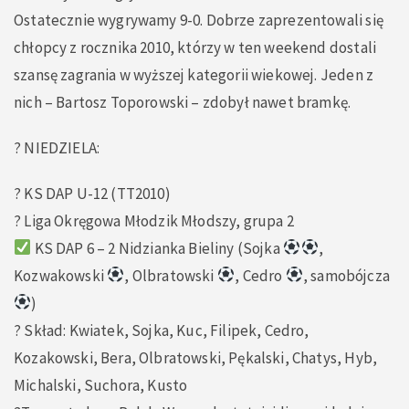
Ostatecznie wygrywamy 9-0. Dobrze zaprezentowali się
chłopcy z rocznika 2010, którzy w ten weekend dostali
szansę zagrania w wyższej kategorii wiekowej. Jeden z
nich – Bartosz Toporowski – zdobył nawet bramkę.
? NIEDZIELA:
? KS DAP U-12 (TT2010)
? Liga Okręgowa Młodzik Młodszy, grupa 2
KS DAP 6 – 2 Nidzianka Bieliny (Sojka
,
Kozwakowski
, Olbratowski
, Cedro
, samobójcza
)
? Skład: Kwiatek, Sojka, Kuc, Filipek, Cedro,
Kozakowski, Bera, Olbratowski, Pękalski, Chatys, Hyb,
Michalski, Suchora, Kusto