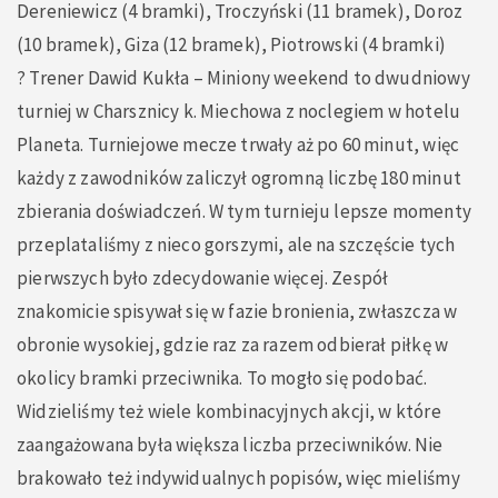
Dereniewicz (4 bramki), Troczyński (11 bramek), Doroz
(10 bramek), Giza (12 bramek), Piotrowski (4 bramki)
?️ Trener Dawid Kukła – Miniony weekend to dwudniowy
turniej w Charsznicy k. Miechowa z noclegiem w hotelu
Planeta. Turniejowe mecze trwały aż po 60 minut, więc
każdy z zawodników zaliczył ogromną liczbę 180 minut
zbierania doświadczeń. W tym turnieju lepsze momenty
przeplataliśmy z nieco gorszymi, ale na szczęście tych
pierwszych było zdecydowanie więcej. Zespół
znakomicie spisywał się w fazie bronienia, zwłaszcza w
obronie wysokiej, gdzie raz za razem odbierał piłkę w
okolicy bramki przeciwnika. To mogło się podobać.
Widzieliśmy też wiele kombinacyjnych akcji, w które
zaangażowana była większa liczba przeciwników. Nie
brakowało też indywidualnych popisów, więc mieliśmy