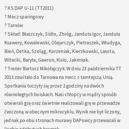
? KS DAP U-11 (TT2011)
? Mecz sparingowy
? Tarnów
? Skład: Błaszczyk, Sidło, Zbróg, Janduła Igor, Janduła
Ksawery, Kowalewski, Olejarczyk, Pietraszek, Włudyga,
Bień, Detka, Szeląg, Korzeniak, Kierzkowski, Lasota,
Witecki, Baryła, Gawron, Kisio, Jakimiak.
?️ Trener Bartosz Mikołajczyk: W dniu 23 października TT
2011 zawitało do Tarnowa na mecz z tamtejszą Unią.
Spotkania toczyły się przez 2 godziny na dwóch
równoległych boiskach. Nasi chłopcy w mądry sposób
otwierali grę oraz świetnie realizowali grę w przewadze
ćwiczoną w obecnym mikrocyklu. Wynik nie był liczony,
jednak po obu stronach murawy DAPowcy przeważali w
liczbie zdobytych bramek.