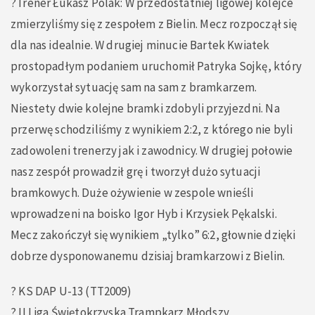
?Trener Łukasz Polak: W przedostatniej ligowej kolejce
zmierzyliśmy się z zespołem z Bielin. Mecz rozpoczął się
dla nas idealnie. W drugiej minucie Bartek Kwiatek
prostopadłym podaniem uruchomił Patryka Sojkę, który
wykorzystał sytuację sam na sam z bramkarzem.
Niestety dwie kolejne bramki zdobyli przyjezdni. Na
przerwę schodziliśmy z wynikiem 2:2, z którego nie byli
zadowoleni trenerzy jak i zawodnicy. W drugiej połowie
nasz zespół prowadził grę i tworzył dużo sytuacji
bramkowych. Duże ożywienie w zespole wnieśli
wprowadzeni na boisko Igor Hyb i Krzysiek Pękalski.
Mecz zakończył się wynikiem „tylko” 6:2, głownie dzięki
dobrze dysponowanemu dzisiaj bramkarzowi z Bielin.
? KS DAP U-13 (TT2009)
? II Liga Świętokrzyska Trampkarz Młodszy