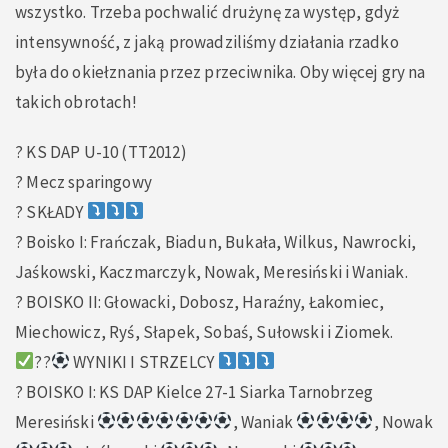
wszystko. Trzeba pochwalić drużynę za występ, gdyż
intensywność, z jaką prowadziliśmy działania rzadko
była do okiełznania przez przeciwnika. Oby więcej gry na
takich obrotach!
? KS DAP U-10 (TT2012)
? Mecz sparingowy
? SKŁADY
?️ Boisko I: Frańczak, Biadun, Bukała, Wilkus, Nawrocki,
Jaśkowski, Kaczmarczyk, Nowak, Meresiński i Waniak.
?️ BOISKO II: Głowacki, Dobosz, Haraźny, Łakomiec,
Miechowicz, Ryś, Słapek, Sobaś, Sułowski i Ziomek.
??
WYNIKI I STRZELCY
?️ BOISKO I: KS DAP Kielce 27-1 Siarka Tarnobrzeg
Meresiński
, Waniak
, Nowak