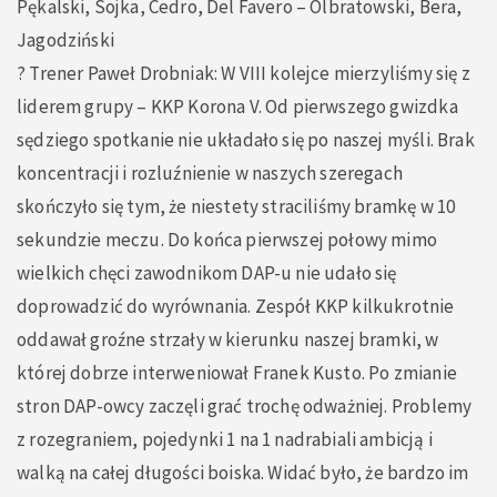
Pękalski, Sojka, Cedro, Del Favero – Olbratowski, Bera,
Jagodziński
?️ Trener Paweł Drobniak: W VIII kolejce mierzyliśmy się z
liderem grupy – KKP Korona V. Od pierwszego gwizdka
sędziego spotkanie nie układało się po naszej myśli. Brak
koncentracji i rozluźnienie w naszych szeregach
skończyło się tym, że niestety straciliśmy bramkę w 10
sekundzie meczu. Do końca pierwszej połowy mimo
wielkich chęci zawodnikom DAP-u nie udało się
doprowadzić do wyrównania. Zespół KKP kilkukrotnie
oddawał groźne strzały w kierunku naszej bramki, w
której dobrze interweniował Franek Kusto. Po zmianie
stron DAP-owcy zaczęli grać trochę odważniej. Problemy
z rozegraniem, pojedynki 1 na 1 nadrabiali ambicją i
walką na całej długości boiska. Widać było, że bardzo im