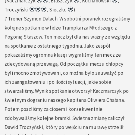
(Kaczmarczyk
, Błaszczyk
, Kochanowski
,
Troczyński
, Sieczko
)
?️ Trener Szymon Dalach: W sobotni poranek rozegraliśmy
kolejne spotkanie w lidze Trampkarza Młodszego z
Pogonią Staszow. Ten mecz był dla nas ważny ze względu
na spotkanie z ostatniego tygodnia. Jako zespół
pokazaliśmy ogromna klasę i wygraliśmy ten mecz ze
zdecydowaną przewagą. Od początku meczu chłopcy
byli mocno zmotywowani, co można bylo zauważyć po
ich zaangażowaniu i po ilości sytuacji, jakie sobie
stwarzaliśmy. Wynik spotkania otworzył Kaczmarczyk po
świetnym dograniu naszego kapitana Oliwiera Chałana.
Potem poszliśmy za ciosem i konsekwentnie
zdobywaliśmy kolejne bramki. Świetna zmianę zaliczył
Dawid Troczyński, który po wejściu na murawę strzelił