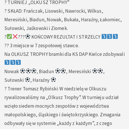
? TURNIEJ „OLKUSZ TROPHY”
? SKŁAD: Frańczak, Lisowski, Nawrocki, Wilkus,
Meresiński, Biadun, Nowak, Bukała, Haraźny, Łakomiec,
Sułowski, Jaśkowski i Ziomek.
?
???
KOŃCOWY REZULTAT I STRZELCY
?? 3 miejsce w 7 zespołowej stawce.
Na OLKUSZ TROPHY bramki dla KS DAP Kielce zdobywali
Nowak
, Biadun
, Meresiński
,
Sułowski
, Haraźny
?️ Trener Tomasz Rybiński: W niedzielę w Olkuszu
rywalizowaliśmy na „Olkusz Trophy”. W turnieju udział
wzięło siedem mocnych zespołów z województwa
małopolskiego, śląskiego i świętokrzyskiego. Zmagania
odbywały się w systemie „każdy z każdym”, z czego