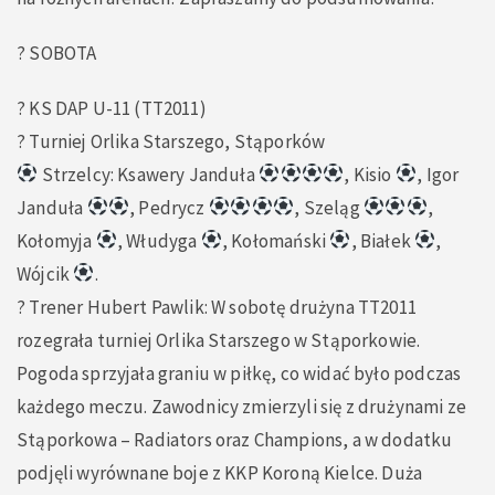
? SOBOTA
? KS DAP U-11 (TT2011)
? Turniej Orlika Starszego, Stąporków
Strzelcy: Ksawery Janduła
, Kisio
, Igor
Janduła
, Pedrycz
, Szeląg
,
Kołomyja
, Włudyga
, Kołomański
, Białek
,
Wójcik
.
?️ Trener Hubert Pawlik: W sobotę drużyna TT2011
rozegrała turniej Orlika Starszego w Stąporkowie.
Pogoda sprzyjała graniu w piłkę, co widać było podczas
każdego meczu. Zawodnicy zmierzyli się z drużynami ze
Stąporkowa – Radiators oraz Champions, a w dodatku
podjęli wyrównane boje z KKP Koroną Kielce. Duża