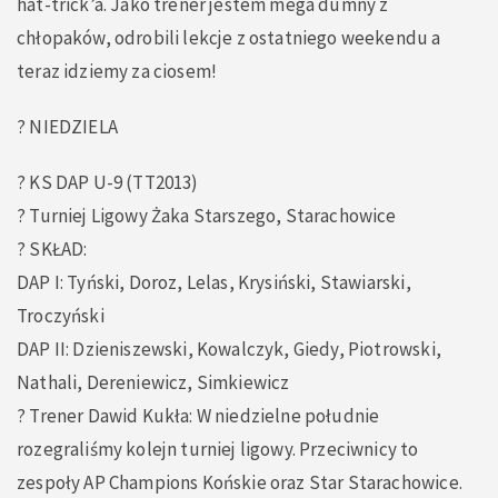
hat-trick’a. Jako trener jestem mega dumny z
chłopaków, odrobili lekcje z ostatniego weekendu a
teraz idziemy za ciosem!
? NIEDZIELA
? KS DAP U-9 (TT2013)
? Turniej Ligowy Żaka Starszego, Starachowice
? SKŁAD:
DAP I: Tyński, Doroz, Lelas, Krysiński, Stawiarski,
Troczyński
DAP II: Dzieniszewski, Kowalczyk, Giedy, Piotrowski,
Nathali, Dereniewicz, Simkiewicz
?️ Trener Dawid Kukła: W niedzielne południe
rozegraliśmy kolejn turniej ligowy. Przeciwnicy to
zespoły AP Champions Końskie oraz Star Starachowice.