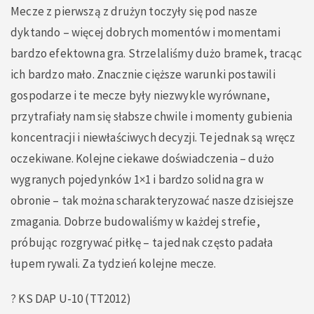
Mecze z pierwszą z drużyn toczyły się pod nasze
dyktando – więcej dobrych momentów i momentami
bardzo efektowna gra. Strzelaliśmy dużo bramek, tracąc
ich bardzo mało. Znacznie cięższe warunki postawili
gospodarze i te mecze były niezwykle wyrównane,
przytrafiały nam się słabsze chwile i momenty gubienia
koncentracji i niewłaściwych decyzji. Te jednak są wręcz
oczekiwane. Kolejne ciekawe doświadczenia – dużo
wygranych pojedynków 1×1 i bardzo solidna gra w
obronie – tak można scharakteryzować nasze dzisiejsze
zmagania. Dobrze budowaliśmy w każdej strefie,
próbując rozgrywać piłkę – ta jednak często padała
łupem rywali. Za tydzień kolejne mecze.
? KS DAP U-10 (TT2012)