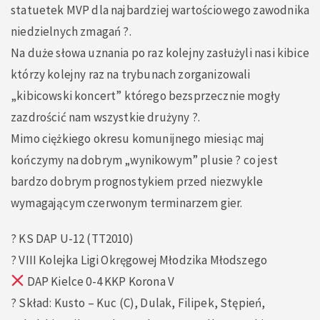
statuetek MVP dla najbardziej wartościowego zawodnika
niedzielnych zmagań ?.
Na duże słowa uznania po raz kolejny zasłużyli nasi kibice
którzy kolejny raz na trybunach zorganizowali
„kibicowski koncert” którego bezsprzecznie mogły
zazdrościć nam wszystkie drużyny ?.
Mimo ciężkiego okresu komunijnego miesiąc maj
kończymy na dobrym „wynikowym” plusie ? co jest
bardzo dobrym prognostykiem przed niezwykle
wymagającym czerwonym terminarzem gier.
? KS DAP U-12 (TT2010)
? VIII Kolejka Ligi Okręgowej Młodzika Młodszego
DAP Kielce 0-4 KKP Korona V
? Skład: Kusto – Kuc (C), Dulak, Filipek, Stępień,