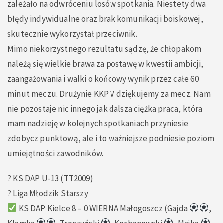
zależało na odwróceniu losów spotkania. Niestety dwa
błędy indywidualne oraz brak komunikacji boiskowej,
skutecznie wykorzystał przeciwnik.
Mimo niekorzystnego rezultatu sądzę, że chłopakom
należą się wielkie brawa za postawę w kwestii ambicji,
zaangażowania i walki o końcowy wynik przez całe 60
minut meczu. Drużynie KKP V dziękujemy za mecz. Nam
nie pozostaje nic innego jak dalsza ciężka praca, która
mam nadzieję w kolejnych spotkaniach przyniesie
zdobycz punktową, ale i to ważniejsze podniesie poziom
umiejętności zawodników.
? KS DAP U-13 (TT2009)
? Liga Młodzik Starszy
KS DAP Kielce 8 – 0 WIERNA Małogoszcz (Gajda
,
Klamka
, Troczyński
, Kochanowski
, Majka
,